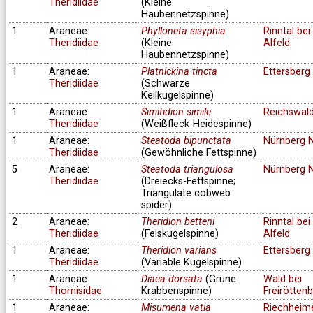
Theridiidae
(Kleine
Haubennetzspinne)
1
Araneae:
Phylloneta sisyphia
Rinntal bei
Theridiidae
(Kleine
Alfeld
Haubennetzspinne)
1
Araneae:
Platnickina tincta
Ettersberg
Theridiidae
(Schwarze
Keilkugelspinne)
1
Araneae:
Simitidion simile
Reichswal
Theridiidae
(Weißfleck-Heidespinne)
1
Araneae:
Steatoda bipunctata
Nürnberg 
Theridiidae
(Gewöhnliche Fettspinne)
5
Araneae:
Steatoda triangulosa
Nürnberg 
Theridiidae
(Dreiecks-Fettspinne;
Triangulate cobweb
spider)
2
Araneae:
Theridion betteni
Rinntal bei
Theridiidae
(Felskugelspinne)
Alfeld
1
Araneae:
Theridion varians
Ettersberg
Theridiidae
(Variable Kugelspinne)
1
Araneae:
Diaea dorsata
(Grüne
Wald bei
Thomisidae
Krabbenspinne)
Freirötten
1
Araneae:
Misumena vatia
Riechheim