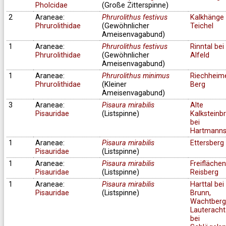
Pholcidae
(Große Zitterspinne)
2
Araneae:
Phrurolithus festivus
Kalkhänge 
Phrurolithidae
(Gewöhnlicher
Teichel
Ameisenvagabund)
1
Araneae:
Phrurolithus festivus
Rinntal bei
Phrurolithidae
(Gewöhnlicher
Alfeld
Ameisenvagabund)
1
Araneae:
Phrurolithus minimus
Riechheim
Phrurolithidae
(Kleiner
Berg
Ameisenvagabund)
3
Araneae:
Pisaura mirabilis
Alte
Pisauridae
(Listspinne)
Kalksteinb
bei
Hartmanns
1
Araneae:
Pisaura mirabilis
Ettersberg
Pisauridae
(Listspinne)
1
Araneae:
Pisaura mirabilis
Freifläche
Pisauridae
(Listspinne)
Reisberg
1
Araneae:
Pisaura mirabilis
Harttal bei
Pisauridae
(Listspinne)
Brunn,
Wachtberg
Lauteracht
bei