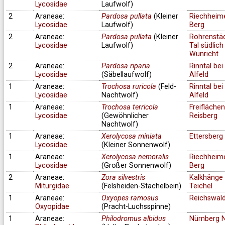
Lycosidae
Laufwolf)
2
Araneae:
Pardosa pullata
(Kleiner
Riechheim
Lycosidae
Laufwolf)
Berg
2
Araneae:
Pardosa pullata
(Kleiner
Rohrenstä
Lycosidae
Laufwolf)
Tal südlich
Wünricht
2
Araneae:
Pardosa riparia
Rinntal bei
Lycosidae
(Säbellaufwolf)
Alfeld
1
Araneae:
Trochosa ruricola
(Feld-
Rinntal bei
Lycosidae
Nachtwolf)
Alfeld
1
Araneae:
Trochosa terricola
Freifläche
Lycosidae
(Gewöhnlicher
Reisberg
Nachtwolf)
1
Araneae:
Xerolycosa miniata
Ettersberg
Lycosidae
(Kleiner Sonnenwolf)
1
Araneae:
Xerolycosa nemoralis
Riechheim
Lycosidae
(Großer Sonnenwolf)
Berg
2
Araneae:
Zora silvestris
Kalkhänge 
Miturgidae
(Felsheiden-Stachelbein)
Teichel
1
Araneae:
Oxyopes ramosus
Reichswal
Oxyopidae
(Pracht-Luchsspinne)
1
Araneae:
Philodromus albidus
Nürnberg 