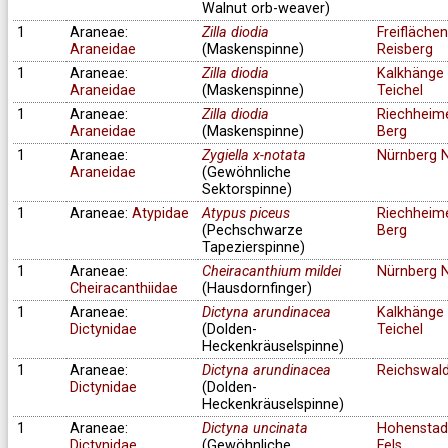
Walnut orb-weaver)
1
Araneae:
Zilla diodia
Freifläche
Araneidae
(Maskenspinne)
Reisberg
1
Araneae:
Zilla diodia
Kalkhänge 
Araneidae
(Maskenspinne)
Teichel
1
Araneae:
Zilla diodia
Riechheim
Araneidae
(Maskenspinne)
Berg
1
Araneae:
Zygiella x-notata
Nürnberg 
Araneidae
(Gewöhnliche
Sektorspinne)
1
Araneae:
Atypidae
Atypus piceus
Riechheim
(Pechschwarze
Berg
Tapezierspinne)
1
Araneae:
Cheiracanthium mildei
Nürnberg 
Cheiracanthiidae
(Hausdornfinger)
1
Araneae:
Dictyna arundinacea
Kalkhänge 
Dictynidae
(Dolden-
Teichel
Heckenkräuselspinne)
1
Araneae:
Dictyna arundinacea
Reichswal
Dictynidae
(Dolden-
Heckenkräuselspinne)
1
Araneae:
Dictyna uncinata
Hohenstad
Dictynidae
(Gewöhnliche
Fels