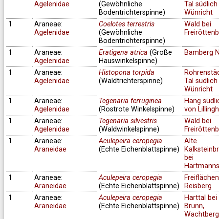
Agelenidae
(Gewöhnliche
Tal südlich
Bodentrichterspinne)
Wünricht
1
Araneae:
Coelotes terrestris
Wald bei
Agelenidae
(Gewöhnliche
Freirötten
Bodentrichterspinne)
1
Araneae:
Eratigena atrica
(Große
Bamberg N
Agelenidae
Hauswinkelspinne)
1
Araneae:
Histopona torpida
Rohrenstä
Agelenidae
(Waldtrichterspinne)
Tal südlich
Wünricht
1
Araneae:
Tegenaria ferruginea
Hang südli
Agelenidae
(Rostrote Winkelspinne)
von Lilling
1
Araneae:
Tegenaria silvestris
Wald bei
Agelenidae
(Waldwinkelspinne)
Freirötten
1
Araneae:
Aculepeira ceropegia
Alte
Araneidae
(Echte Eichenblattspinne)
Kalksteinb
bei
Hartmanns
1
Araneae:
Aculepeira ceropegia
Freifläche
Araneidae
(Echte Eichenblattspinne)
Reisberg
1
Araneae:
Aculepeira ceropegia
Harttal bei
Araneidae
(Echte Eichenblattspinne)
Brunn,
Wachtberg