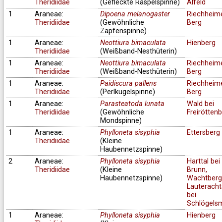
Theridiidae
(Gefleckte Raspelspinne)
Alfeld
1
Araneae:
Dipoena melanogaster
Riechheim
Theridiidae
(Gewöhnliche
Berg
Zapfenspinne)
1
Araneae:
Neottiura bimaculata
Hienberg
Theridiidae
(Weißband-Nesthüterin)
1
Araneae:
Neottiura bimaculata
Riechheim
Theridiidae
(Weißband-Nesthüterin)
Berg
1
Araneae:
Paidiscura pallens
Riechheim
Theridiidae
(Perlkugelspinne)
Berg
1
Araneae:
Parasteatoda lunata
Wald bei
Theridiidae
(Gewöhnliche
Freirötten
Mondspinne)
1
Araneae:
Phylloneta sisyphia
Ettersberg
Theridiidae
(Kleine
Haubennetzspinne)
2
Araneae:
Phylloneta sisyphia
Harttal bei
Theridiidae
(Kleine
Brunn,
Haubennetzspinne)
Wachtberg
Lauteracht
bei
Schlögels
1
Araneae:
Phylloneta sisyphia
Hienberg