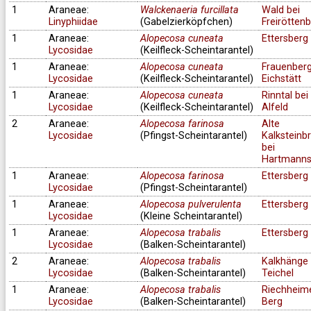
1
Araneae:
Walckenaeria furcillata
Wald bei
Linyphiidae
(Gabelzierköpfchen)
Freirötten
1
Araneae:
Alopecosa cuneata
Ettersberg
Lycosidae
(Keilfleck-Scheintarantel)
1
Araneae:
Alopecosa cuneata
Frauenberg
Lycosidae
(Keilfleck-Scheintarantel)
Eichstätt
1
Araneae:
Alopecosa cuneata
Rinntal bei
Lycosidae
(Keilfleck-Scheintarantel)
Alfeld
2
Araneae:
Alopecosa farinosa
Alte
Lycosidae
(Pfingst-Scheintarantel)
Kalksteinb
bei
Hartmanns
1
Araneae:
Alopecosa farinosa
Ettersberg
Lycosidae
(Pfingst-Scheintarantel)
1
Araneae:
Alopecosa pulverulenta
Ettersberg
Lycosidae
(Kleine Scheintarantel)
1
Araneae:
Alopecosa trabalis
Ettersberg
Lycosidae
(Balken-Scheintarantel)
2
Araneae:
Alopecosa trabalis
Kalkhänge 
Lycosidae
(Balken-Scheintarantel)
Teichel
1
Araneae:
Alopecosa trabalis
Riechheim
Lycosidae
(Balken-Scheintarantel)
Berg