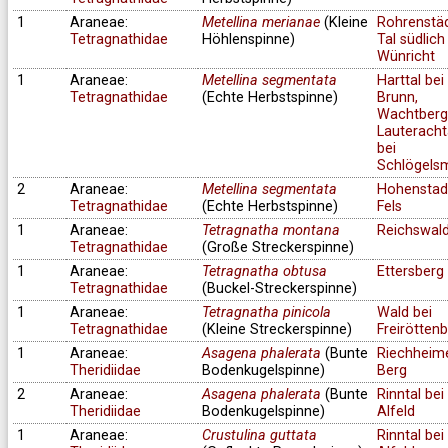
1
Araneae:
Metellina merianae
(Kleine
Rohrenstä
Tetragnathidae
Höhlenspinne)
Tal südlich
Wünricht
1
Araneae:
Metellina segmentata
Harttal bei
Tetragnathidae
(Echte Herbstspinne)
Brunn,
Wachtberg
Lauteracht
bei
Schlögels
2
Araneae:
Metellina segmentata
Hohenstad
Tetragnathidae
(Echte Herbstspinne)
Fels
1
Araneae:
Tetragnatha montana
Reichswal
Tetragnathidae
(Große Streckerspinne)
1
Araneae:
Tetragnatha obtusa
Ettersberg
Tetragnathidae
(Buckel-Streckerspinne)
1
Araneae:
Tetragnatha pinicola
Wald bei
Tetragnathidae
(Kleine Streckerspinne)
Freirötten
1
Araneae:
Asagena phalerata
(Bunte
Riechheim
Theridiidae
Bodenkugelspinne)
Berg
2
Araneae:
Asagena phalerata
(Bunte
Rinntal bei
Theridiidae
Bodenkugelspinne)
Alfeld
1
Araneae:
Crustulina guttata
Rinntal bei