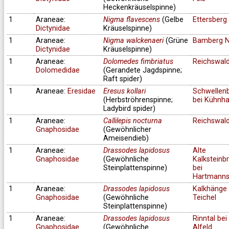
Heckenkräuselspinne)
1
Araneae:
Nigma flavescens
(Gelbe
Ettersberg
Dictynidae
Kräuselspinne)
1
Araneae:
Nigma walckenaeri
(Grüne
Bamberg N
Dictynidae
Kräuselspinne)
1
Araneae:
Dolomedes fimbriatus
Reichswal
Dolomedidae
(Gerandete Jagdspinne;
Raft spider)
1
Araneae:
Eresidae
Eresus kollari
Schwellen
(Herbströhrenspinne;
bei Kühnh
Ladybird spider)
1
Araneae:
Callilepis nocturna
Reichswal
Gnaphosidae
(Gewöhnlicher
Ameisendieb)
1
Araneae:
Drassodes lapidosus
Alte
Gnaphosidae
(Gewöhnliche
Kalksteinb
Steinplattenspinne)
bei
Hartmanns
1
Araneae:
Drassodes lapidosus
Kalkhänge 
Gnaphosidae
(Gewöhnliche
Teichel
Steinplattenspinne)
1
Araneae:
Drassodes lapidosus
Rinntal bei
Gnaphosidae
(Gewöhnliche
Alfeld