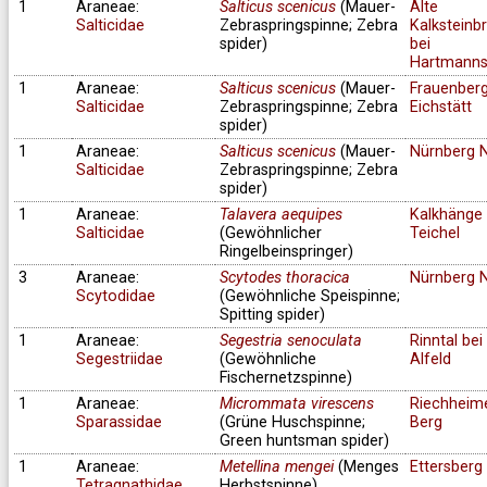
1
Araneae:
Salticus scenicus
(Mauer-
Alte
Salticidae
Zebraspringspinne; Zebra
Kalksteinb
spider)
bei
Hartmanns
1
Araneae:
Salticus scenicus
(Mauer-
Frauenberg
Salticidae
Zebraspringspinne; Zebra
Eichstätt
spider)
1
Araneae:
Salticus scenicus
(Mauer-
Nürnberg 
Salticidae
Zebraspringspinne; Zebra
spider)
1
Araneae:
Talavera aequipes
Kalkhänge 
Salticidae
(Gewöhnlicher
Teichel
Ringelbeinspringer)
3
Araneae:
Scytodes thoracica
Nürnberg 
Scytodidae
(Gewöhnliche Speispinne;
Spitting spider)
1
Araneae:
Segestria senoculata
Rinntal bei
Segestriidae
(Gewöhnliche
Alfeld
Fischernetzspinne)
1
Araneae:
Micrommata virescens
Riechheim
Sparassidae
(Grüne Huschspinne;
Berg
Green huntsman spider)
1
Araneae:
Metellina mengei
(Menges
Ettersberg
Tetragnathidae
Herbstspinne)