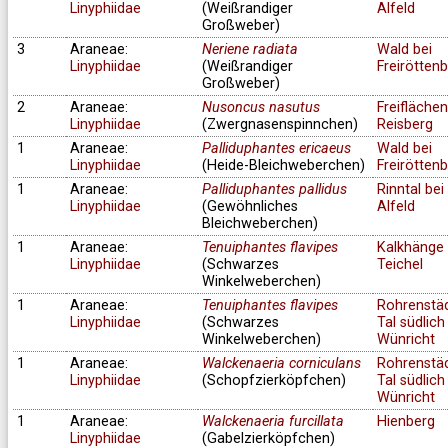
Linyphiidae
(Weißrandiger
Alfeld
Großweber)
3
Araneae:
Neriene radiata
Wald bei
Linyphiidae
(Weißrandiger
Freirötten
Großweber)
2
Araneae:
Nusoncus nasutus
Freifläche
Linyphiidae
(Zwergnasenspinnchen)
Reisberg
1
Araneae:
Palliduphantes ericaeus
Wald bei
Linyphiidae
(Heide-Bleichweberchen)
Freirötten
1
Araneae:
Palliduphantes pallidus
Rinntal bei
Linyphiidae
(Gewöhnliches
Alfeld
Bleichweberchen)
1
Araneae:
Tenuiphantes flavipes
Kalkhänge 
Linyphiidae
(Schwarzes
Teichel
Winkelweberchen)
1
Araneae:
Tenuiphantes flavipes
Rohrenstä
Linyphiidae
(Schwarzes
Tal südlich
Winkelweberchen)
Wünricht
1
Araneae:
Walckenaeria corniculans
Rohrenstä
Linyphiidae
(Schopfzierköpfchen)
Tal südlich
Wünricht
1
Araneae:
Walckenaeria furcillata
Hienberg
Linyphiidae
(Gabelzierköpfchen)