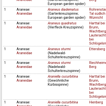
European garden spider)
1
Araneae:
Araneus diadematus
Rohrenstä
Araneidae
(Gartenkreuzspinne;
Tal südlich
European garden spider)
Wünricht
1
Araneae:
Araneus quadratus
Harttal bei
Araneidae
(Vierfleck-Kreuzspinne)
Brunn,
Wachtberg
Lauteracht
bei
Schlögels
1
Araneae:
Araneus sturmi
Ettersberg
Araneidae
(Nadelwald-
Schulterkreuzspinne)
1
Araneae:
Araneus sturmi
Riechheim
Araneidae
(Nadelwald-
Berg
Schulterkreuzspinne)
1
Araneae:
Araniella cucurbitina
Harttal bei
Araneidae
(Gewöhnliche
Brunn,
Kürbisspinne)
Wachtberg
Lauteracht
bei
Schlögels
1
Araneae:
Araniella cucurbitina
Hienberg