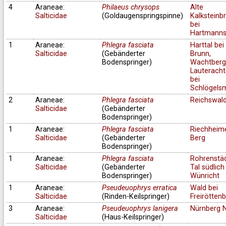
4
Araneae:
Philaeus chrysops
Alte
Salticidae
(Goldaugenspringspinne)
Kalksteinb
bei
Hartmanns
1
Araneae:
Phlegra fasciata
Harttal bei
Salticidae
(Gebänderter
Brunn,
Bodenspringer)
Wachtberg
Lauteracht
bei
Schlögels
2
Araneae:
Phlegra fasciata
Reichswal
Salticidae
(Gebänderter
Bodenspringer)
1
Araneae:
Phlegra fasciata
Riechheim
Salticidae
(Gebänderter
Berg
Bodenspringer)
1
Araneae:
Phlegra fasciata
Rohrenstä
Salticidae
(Gebänderter
Tal südlich
Bodenspringer)
Wünricht
1
Araneae:
Pseudeuophrys erratica
Wald bei
Salticidae
(Rinden-Keilspringer)
Freirötten
3
Araneae:
Pseudeuophrys lanigera
Nürnberg 
Salticidae
(Haus-Keilspringer)