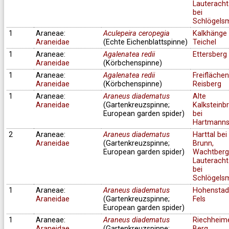
Lauteracht
bei
Schlögels
1
Araneae:
Aculepeira ceropegia
Kalkhänge 
Araneidae
(Echte Eichenblattspinne)
Teichel
1
Araneae:
Agalenatea redii
Ettersberg
Araneidae
(Körbchenspinne)
1
Araneae:
Agalenatea redii
Freifläche
Araneidae
(Körbchenspinne)
Reisberg
1
Araneae:
Araneus diadematus
Alte
Araneidae
(Gartenkreuzspinne;
Kalksteinb
European garden spider)
bei
Hartmanns
2
Araneae:
Araneus diadematus
Harttal bei
Araneidae
(Gartenkreuzspinne;
Brunn,
European garden spider)
Wachtberg
Lauteracht
bei
Schlögels
1
Araneae:
Araneus diadematus
Hohenstad
Araneidae
(Gartenkreuzspinne;
Fels
European garden spider)
1
Araneae:
Araneus diadematus
Riechheim
Araneidae
(Gartenkreuzspinne;
Berg