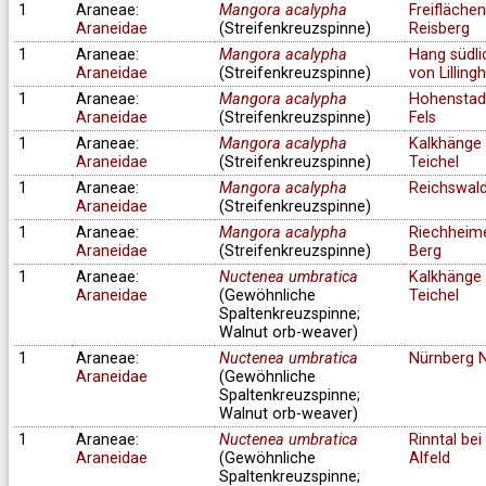
1
Araneae:
Mangora acalypha
Freifläche
Araneidae
(Streifenkreuzspinne)
Reisberg
1
Araneae:
Mangora acalypha
Hang südli
Araneidae
(Streifenkreuzspinne)
von Lilling
1
Araneae:
Mangora acalypha
Hohenstad
Araneidae
(Streifenkreuzspinne)
Fels
1
Araneae:
Mangora acalypha
Kalkhänge 
Araneidae
(Streifenkreuzspinne)
Teichel
1
Araneae:
Mangora acalypha
Reichswal
Araneidae
(Streifenkreuzspinne)
1
Araneae:
Mangora acalypha
Riechheim
Araneidae
(Streifenkreuzspinne)
Berg
1
Araneae:
Nuctenea umbratica
Kalkhänge 
Araneidae
(Gewöhnliche
Teichel
Spaltenkreuzspinne;
Walnut orb-weaver)
1
Araneae:
Nuctenea umbratica
Nürnberg 
Araneidae
(Gewöhnliche
Spaltenkreuzspinne;
Walnut orb-weaver)
1
Araneae:
Nuctenea umbratica
Rinntal bei
Araneidae
(Gewöhnliche
Alfeld
Spaltenkreuzspinne;