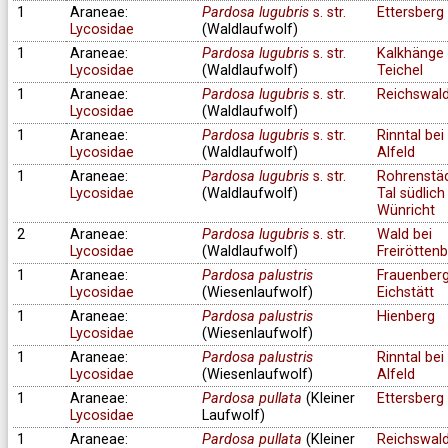
1
Araneae:
Pardosa lugubris
s. str.
Ettersberg
Lycosidae
(Waldlaufwolf)
1
Araneae:
Pardosa lugubris
s. str.
Kalkhänge 
Lycosidae
(Waldlaufwolf)
Teichel
1
Araneae:
Pardosa lugubris
s. str.
Reichswal
Lycosidae
(Waldlaufwolf)
1
Araneae:
Pardosa lugubris
s. str.
Rinntal bei
Lycosidae
(Waldlaufwolf)
Alfeld
1
Araneae:
Pardosa lugubris
s. str.
Rohrenstä
Lycosidae
(Waldlaufwolf)
Tal südlich
Wünricht
2
Araneae:
Pardosa lugubris
s. str.
Wald bei
Lycosidae
(Waldlaufwolf)
Freirötten
1
Araneae:
Pardosa palustris
Frauenberg
Lycosidae
(Wiesenlaufwolf)
Eichstätt
1
Araneae:
Pardosa palustris
Hienberg
Lycosidae
(Wiesenlaufwolf)
1
Araneae:
Pardosa palustris
Rinntal bei
Lycosidae
(Wiesenlaufwolf)
Alfeld
1
Araneae:
Pardosa pullata
(Kleiner
Ettersberg
Lycosidae
Laufwolf)
1
Araneae:
Pardosa pullata
(Kleiner
Reichswal