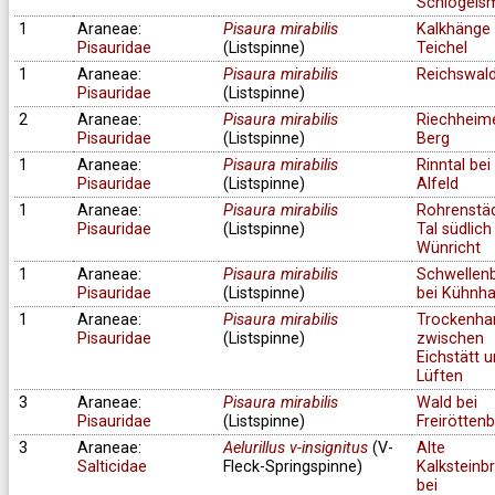
Schlögels
1
Araneae:
Pisaura mirabilis
Kalkhänge 
Pisauridae
(Listspinne)
Teichel
1
Araneae:
Pisaura mirabilis
Reichswal
Pisauridae
(Listspinne)
2
Araneae:
Pisaura mirabilis
Riechheim
Pisauridae
(Listspinne)
Berg
1
Araneae:
Pisaura mirabilis
Rinntal bei
Pisauridae
(Listspinne)
Alfeld
1
Araneae:
Pisaura mirabilis
Rohrenstä
Pisauridae
(Listspinne)
Tal südlich
Wünricht
1
Araneae:
Pisaura mirabilis
Schwellen
Pisauridae
(Listspinne)
bei Kühnh
1
Araneae:
Pisaura mirabilis
Trockenha
Pisauridae
(Listspinne)
zwischen
Eichstätt 
Lüften
3
Araneae:
Pisaura mirabilis
Wald bei
Pisauridae
(Listspinne)
Freirötten
3
Araneae:
Aelurillus v-insignitus
(V-
Alte
Salticidae
Fleck-Springspinne)
Kalksteinb
bei