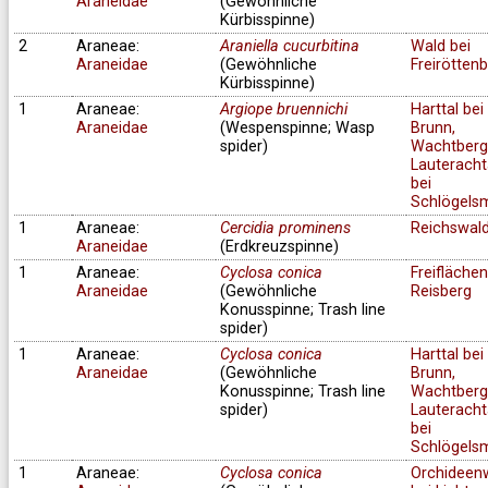
Araneidae
(Gewöhnliche
Kürbisspinne)
2
Araneae:
Araniella cucurbitina
Wald bei
Araneidae
(Gewöhnliche
Freirötten
Kürbisspinne)
1
Araneae:
Argiope bruennichi
Harttal bei
Araneidae
(Wespenspinne; Wasp
Brunn,
spider)
Wachtberg
Lauteracht
bei
Schlögels
1
Araneae:
Cercidia prominens
Reichswal
Araneidae
(Erdkreuzspinne)
1
Araneae:
Cyclosa conica
Freifläche
Araneidae
(Gewöhnliche
Reisberg
Konusspinne; Trash line
spider)
1
Araneae:
Cyclosa conica
Harttal bei
Araneidae
(Gewöhnliche
Brunn,
Konusspinne; Trash line
Wachtberg
spider)
Lauteracht
bei
Schlögels
1
Araneae:
Cyclosa conica
Orchideen