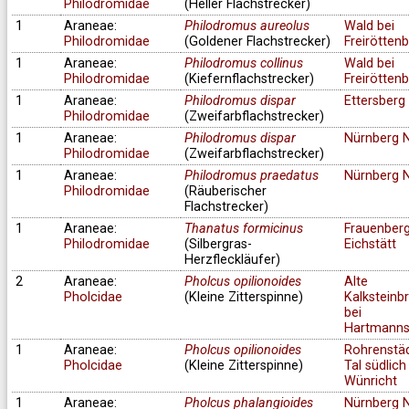
Philodromidae
(Heller Flachstrecker)
1
Araneae:
Philodromus aureolus
Wald bei
Philodromidae
(Goldener Flachstrecker)
Freirötten
1
Araneae:
Philodromus collinus
Wald bei
Philodromidae
(Kiefernflachstrecker)
Freirötten
1
Araneae:
Philodromus dispar
Ettersberg
Philodromidae
(Zweifarbflachstrecker)
1
Araneae:
Philodromus dispar
Nürnberg 
Philodromidae
(Zweifarbflachstrecker)
1
Araneae:
Philodromus praedatus
Nürnberg 
Philodromidae
(Räuberischer
Flachstrecker)
1
Araneae:
Thanatus formicinus
Frauenberg
Philodromidae
(Silbergras-
Eichstätt
Herzfleckläufer)
2
Araneae:
Pholcus opilionoides
Alte
Pholcidae
(Kleine Zitterspinne)
Kalksteinb
bei
Hartmanns
1
Araneae:
Pholcus opilionoides
Rohrenstä
Pholcidae
(Kleine Zitterspinne)
Tal südlich
Wünricht
1
Araneae:
Pholcus phalangioides
Nürnberg 