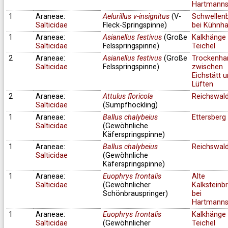
Hartmanns
1
Araneae:
Aelurillus v-insignitus
(V-
Schwellen
Salticidae
Fleck-Springspinne)
bei Kühnh
1
Araneae:
Asianellus festivus
(Große
Kalkhänge 
Salticidae
Felsspringspinne)
Teichel
2
Araneae:
Asianellus festivus
(Große
Trockenha
Salticidae
Felsspringspinne)
zwischen
Eichstätt 
Lüften
2
Araneae:
Attulus floricola
Reichswal
Salticidae
(Sumpfhockling)
1
Araneae:
Ballus chalybeius
Ettersberg
Salticidae
(Gewöhnliche
Käferspringspinne)
1
Araneae:
Ballus chalybeius
Reichswal
Salticidae
(Gewöhnliche
Käferspringspinne)
1
Araneae:
Euophrys frontalis
Alte
Salticidae
(Gewöhnlicher
Kalksteinb
Schönbrauspringer)
bei
Hartmanns
1
Araneae:
Euophrys frontalis
Kalkhänge 
Salticidae
(Gewöhnlicher
Teichel