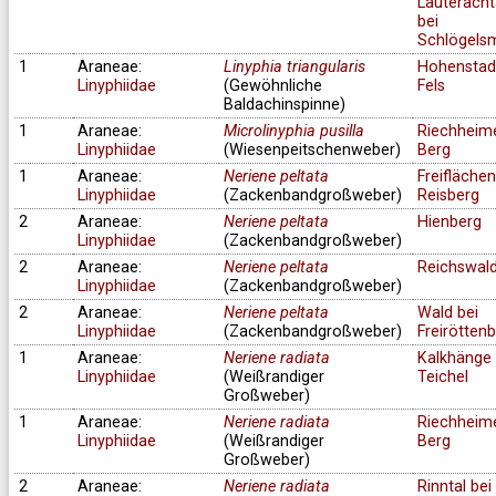
Lauteracht
bei
Schlögels
1
Araneae:
Linyphia triangularis
Hohenstad
Linyphiidae
(Gewöhnliche
Fels
Baldachinspinne)
1
Araneae:
Microlinyphia pusilla
Riechheim
Linyphiidae
(Wiesenpeitschenweber)
Berg
1
Araneae:
Neriene peltata
Freifläche
Linyphiidae
(Zackenbandgroßweber)
Reisberg
2
Araneae:
Neriene peltata
Hienberg
Linyphiidae
(Zackenbandgroßweber)
2
Araneae:
Neriene peltata
Reichswal
Linyphiidae
(Zackenbandgroßweber)
2
Araneae:
Neriene peltata
Wald bei
Linyphiidae
(Zackenbandgroßweber)
Freirötten
1
Araneae:
Neriene radiata
Kalkhänge 
Linyphiidae
(Weißrandiger
Teichel
Großweber)
1
Araneae:
Neriene radiata
Riechheim
Linyphiidae
(Weißrandiger
Berg
Großweber)
2
Araneae:
Neriene radiata
Rinntal bei