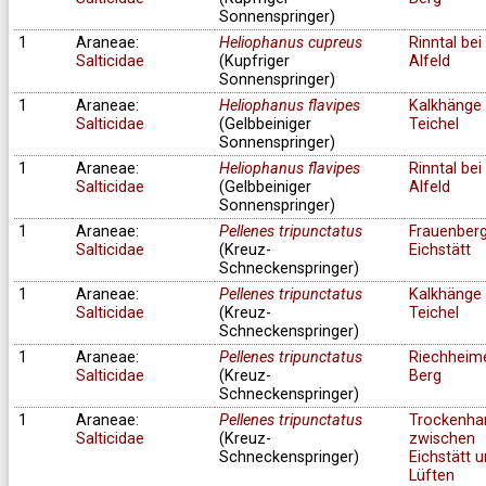
Sonnenspringer)
1
Araneae:
Heliophanus cupreus
Rinntal bei
Salticidae
(Kupfriger
Alfeld
Sonnenspringer)
1
Araneae:
Heliophanus flavipes
Kalkhänge 
Salticidae
(Gelbbeiniger
Teichel
Sonnenspringer)
1
Araneae:
Heliophanus flavipes
Rinntal bei
Salticidae
(Gelbbeiniger
Alfeld
Sonnenspringer)
1
Araneae:
Pellenes tripunctatus
Frauenberg
Salticidae
(Kreuz-
Eichstätt
Schneckenspringer)
1
Araneae:
Pellenes tripunctatus
Kalkhänge 
Salticidae
(Kreuz-
Teichel
Schneckenspringer)
1
Araneae:
Pellenes tripunctatus
Riechheim
Salticidae
(Kreuz-
Berg
Schneckenspringer)
1
Araneae:
Pellenes tripunctatus
Trockenha
Salticidae
(Kreuz-
zwischen
Schneckenspringer)
Eichstätt 
Lüften