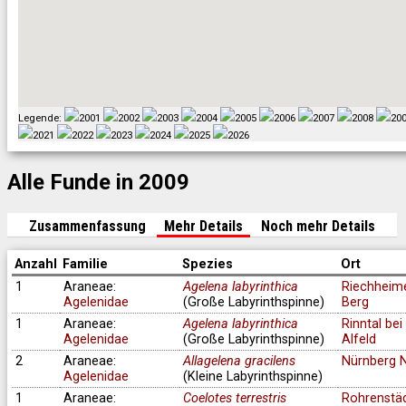
Legende:
2001
2002
2003
2004
2005
2006
2007
2008
20
2021
2022
2023
2024
2025
2026
Alle Funde in 2009
Zusammenfassung
Mehr Details
Noch mehr Details
Anzahl
Familie
Spezies
Ort
1
Araneae:
Agelena labyrinthica
Riechheim
Agelenidae
(Große Labyrinthspinne)
Berg
1
Araneae:
Agelena labyrinthica
Rinntal bei
Agelenidae
(Große Labyrinthspinne)
Alfeld
2
Araneae:
Allagelena gracilens
Nürnberg 
Agelenidae
(Kleine Labyrinthspinne)
1
Araneae:
Coelotes terrestris
Rohrenstä