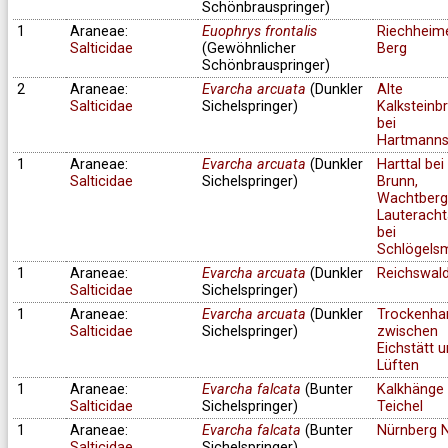
Schönbrauspringer)
1
Araneae:
Euophrys frontalis
Riechheim
Salticidae
(Gewöhnlicher
Berg
Schönbrauspringer)
2
Araneae:
Evarcha arcuata
(Dunkler
Alte
Salticidae
Sichelspringer)
Kalksteinb
bei
Hartmanns
1
Araneae:
Evarcha arcuata
(Dunkler
Harttal bei
Salticidae
Sichelspringer)
Brunn,
Wachtberg
Lauteracht
bei
Schlögels
1
Araneae:
Evarcha arcuata
(Dunkler
Reichswal
Salticidae
Sichelspringer)
1
Araneae:
Evarcha arcuata
(Dunkler
Trockenha
Salticidae
Sichelspringer)
zwischen
Eichstätt 
Lüften
1
Araneae:
Evarcha falcata
(Bunter
Kalkhänge 
Salticidae
Sichelspringer)
Teichel
1
Araneae:
Evarcha falcata
(Bunter
Nürnberg 
Salticidae
Sichelspringer)