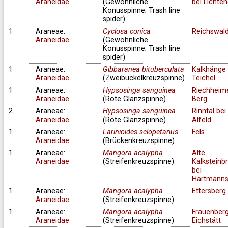
Araneidae
(Gewöhnliche
bei Lichte
Konusspinne; Trash line
spider)
1
Araneae:
Cyclosa conica
Reichswal
Araneidae
(Gewöhnliche
Konusspinne; Trash line
spider)
1
Araneae:
Gibbaranea bituberculata
Kalkhänge 
Araneidae
(Zweibuckelkreuzspinne)
Teichel
1
Araneae:
Hypsosinga sanguinea
Riechheim
Araneidae
(Rote Glanzspinne)
Berg
2
Araneae:
Hypsosinga sanguinea
Rinntal bei
Araneidae
(Rote Glanzspinne)
Alfeld
1
Araneae:
Larinioides sclopetarius
Fels
Araneidae
(Brückenkreuzspinne)
1
Araneae:
Mangora acalypha
Alte
Araneidae
(Streifenkreuzspinne)
Kalksteinb
bei
Hartmanns
1
Araneae:
Mangora acalypha
Ettersberg
Araneidae
(Streifenkreuzspinne)
1
Araneae:
Mangora acalypha
Frauenberg
Araneidae
(Streifenkreuzspinne)
Eichstätt