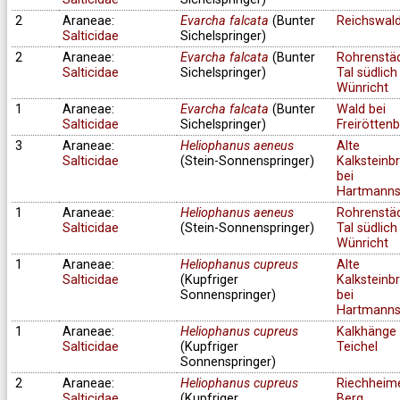
2
Araneae:
Evarcha falcata
(Bunter
Reichswal
Salticidae
Sichelspringer)
2
Araneae:
Evarcha falcata
(Bunter
Rohrenstä
Salticidae
Sichelspringer)
Tal südlich
Wünricht
1
Araneae:
Evarcha falcata
(Bunter
Wald bei
Salticidae
Sichelspringer)
Freirötten
3
Araneae:
Heliophanus aeneus
Alte
Salticidae
(Stein-Sonnenspringer)
Kalksteinb
bei
Hartmanns
1
Araneae:
Heliophanus aeneus
Rohrenstä
Salticidae
(Stein-Sonnenspringer)
Tal südlich
Wünricht
1
Araneae:
Heliophanus cupreus
Alte
Salticidae
(Kupfriger
Kalksteinb
Sonnenspringer)
bei
Hartmanns
1
Araneae:
Heliophanus cupreus
Kalkhänge 
Salticidae
(Kupfriger
Teichel
Sonnenspringer)
2
Araneae:
Heliophanus cupreus
Riechheim
Salticidae
(Kupfriger
Berg