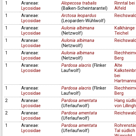
1
Araneae:
Alopecosa trabalis
Rinntal bei
Lycosidae
(Balken-Scheintarantel)
Alfeld
1
Araneae:
Arctosa leopardus
Reichswal
Lycosidae
(Leoparden-Wühlwolf)
1
Araneae:
Aulonia albimana
Kalkhänge 
Lycosidae
(Netzwolf)
Teichel
1
Araneae:
Aulonia albimana
Reichswal
Lycosidae
(Netzwolf)
1
Araneae:
Aulonia albimana
Riechheim
Lycosidae
(Netzwolf)
Berg
1
Araneae:
Pardosa alacris
(Flinker
Alte
Lycosidae
Laufwolf)
Kalksteinb
bei
Hartmanns
1
Araneae:
Pardosa alacris
(Flinker
Riechheim
Lycosidae
Laufwolf)
Berg
2
Araneae:
Pardosa amentata
Hang südli
Lycosidae
(Uferlaufwolf)
von Lilling
2
Araneae:
Pardosa amentata
Reichswal
Lycosidae
(Uferlaufwolf)
1
Araneae:
Pardosa amentata
Rohrenstä
Lycosidae
(Uferlaufwolf)
Tal südlich
Wünricht