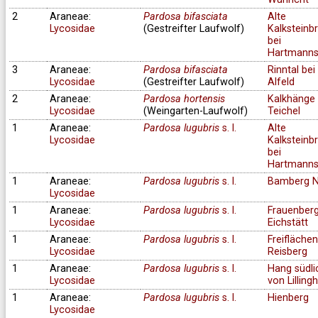
2
Araneae:
Pardosa bifasciata
Alte
Lycosidae
(Gestreifter Laufwolf)
Kalksteinb
bei
Hartmanns
3
Araneae:
Pardosa bifasciata
Rinntal bei
Lycosidae
(Gestreifter Laufwolf)
Alfeld
2
Araneae:
Pardosa hortensis
Kalkhänge 
Lycosidae
(Weingarten-Laufwolf)
Teichel
1
Araneae:
Pardosa lugubris
s. l.
Alte
Lycosidae
Kalksteinb
bei
Hartmanns
1
Araneae:
Pardosa lugubris
s. l.
Bamberg N
Lycosidae
1
Araneae:
Pardosa lugubris
s. l.
Frauenberg
Lycosidae
Eichstätt
1
Araneae:
Pardosa lugubris
s. l.
Freifläche
Lycosidae
Reisberg
1
Araneae:
Pardosa lugubris
s. l.
Hang südli
Lycosidae
von Lilling
1
Araneae:
Pardosa lugubris
s. l.
Hienberg
Lycosidae