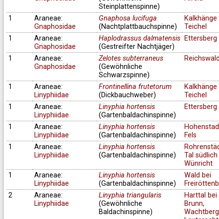
Steinplattenspinne)
1
Araneae:
Gnaphosa lucifuga
Kalkhänge 
Gnaphosidae
(Nachtplattbauchspinne)
Teichel
1
Araneae:
Haplodrassus dalmatensis
Ettersberg
Gnaphosidae
(Gestreifter Nachtjäger)
1
Araneae:
Zelotes subterraneus
Reichswal
Gnaphosidae
(Gewöhnliche
Schwarzspinne)
1
Araneae:
Frontinellina frutetorum
Kalkhänge 
Linyphiidae
(Dickbauchweber)
Teichel
1
Araneae:
Linyphia hortensis
Ettersberg
Linyphiidae
(Gartenbaldachinspinne)
1
Araneae:
Linyphia hortensis
Hohenstad
Linyphiidae
(Gartenbaldachinspinne)
Fels
1
Araneae:
Linyphia hortensis
Rohrenstä
Linyphiidae
(Gartenbaldachinspinne)
Tal südlich
Wünricht
1
Araneae:
Linyphia hortensis
Wald bei
Linyphiidae
(Gartenbaldachinspinne)
Freirötten
2
Araneae:
Linyphia triangularis
Harttal bei
Linyphiidae
(Gewöhnliche
Brunn,
Baldachinspinne)
Wachtberg