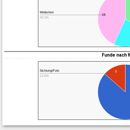
Weibchen
16
43.2%
Funde nach 
Sichtung/Foto
5
13.5%