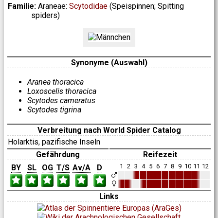
Familie:
Araneae:
Scytodidae
(Speispinnen; Spitting
spiders)
Synonyme (Auswahl)
Aranea thoracica
Loxoscelis thoracica
Scytodes cameratus
Scytodes tigrina
Verbreitung nach World Spider Catalog
Holarktis, pazifische Inseln
Gefährdung
Reifezeit
1
2
3
4
5
6
7
8
9
10
11
12
BY
SL
OG
T/S
Av/A
D
Links