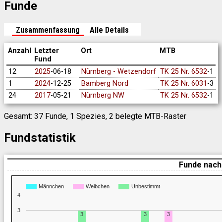
Funde
Zusammenfassung
Alle Details
Anzahl
Letzter
Ort
MTB
Fund
12
2025
-06-18
Nürnberg - Wetzendorf
TK 25 Nr. 6532
-1
1
2024
-12-25
Bamberg Nord
TK 25 Nr. 6031
-3
24
2017
-05-21
Nürnberg NW
TK 25 Nr. 6532
-1
Gesamt: 37 Funde, 1 Spezies, 2 belegte MTB-Raster
Fundstatistik
Funde nach
Männchen
Weibchen
Unbestimmt
4
3
3
3
3