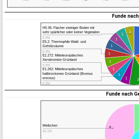
Funde nach 
H5.36: Flacher steiniger Boden mit
1
sehr spärlicher oder keiner Vegetation
1
5.3%
1
E5.2: Thermophile Wald- und
1
Gehölzsäume
5.3%
1
E1.272: Mitteleuropäisches
Xerobromion Grünland
1
5.3%
1
E1.262: Mitteleuropäisches
halbtrockenes Grünland (Bromus
1
erectus)
1
2
5.3%
Funde nach G
Weibchen
8
42.1%