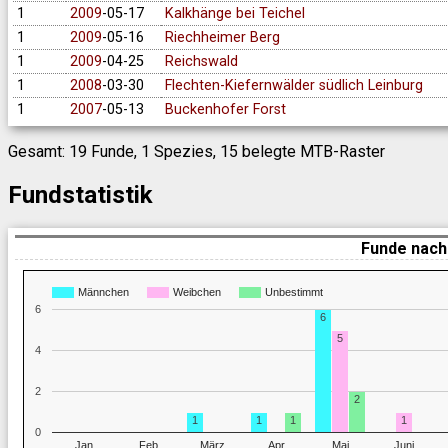
1
2009
-05-17
Kalkhänge bei Teichel
1
2009
-05-16
Riechheimer Berg
1
2009
-04-25
Reichswald
1
2008
-03-30
Flechten-Kiefernwälder südlich Leinburg
1
2007
-05-13
Buckenhofer Forst
Gesamt: 19 Funde, 1 Spezies, 15 belegte MTB-Raster
Fundstatistik
Funde nach
Männchen
Weibchen
Unbestimmt
6
6
5
4
2
2
1
1
1
1
0
Jan
Feb
März
Apr
Mai
Juni