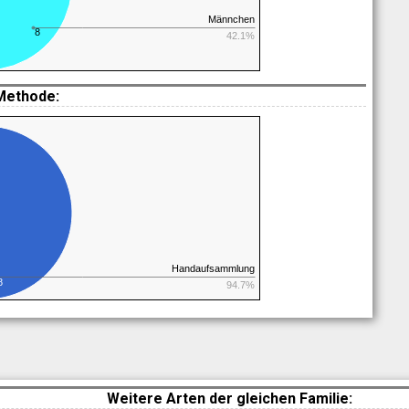
Männchen
8
42.1%
Methode:
Handaufsammlung
8
94.7%
Weitere Arten der gleichen Familie: