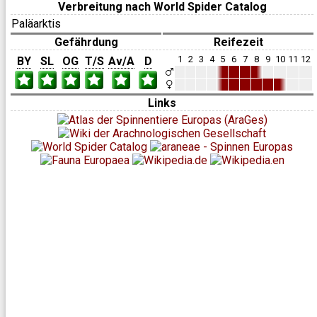
Verbreitung nach World Spider Catalog
Paläarktis
Gefährdung
Reifezeit
1
2
3
4
5
6
7
8
9
10
11
12
BY
SL
OG
T/S
Av/A
D
Links