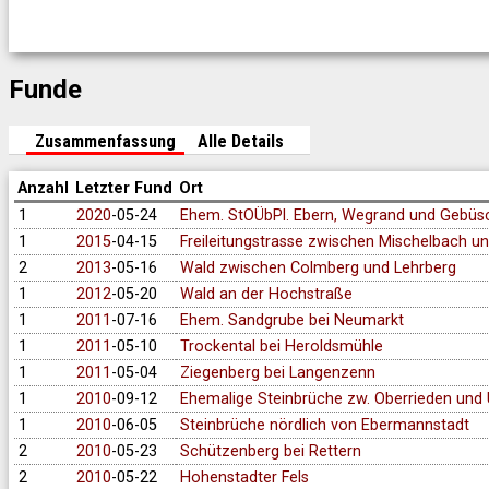
Funde
Zusammenfassung
Alle Details
Anzahl
Letzter Fund
Ort
1
2020
-05-24
Ehem. StOÜbPl. Ebern, Wegrand und Gebüs
1
2015
-04-15
Freileitungstrasse zwischen Mischelbach u
2
2013
-05-16
Wald zwischen Colmberg und Lehrberg
1
2012
-05-20
Wald an der Hochstraße
1
2011
-07-16
Ehem. Sandgrube bei Neumarkt
1
2011
-05-10
Trockental bei Heroldsmühle
1
2011
-05-04
Ziegenberg bei Langenzenn
1
2010
-09-12
Ehemalige Steinbrüche zw. Oberrieden und 
1
2010
-06-05
Steinbrüche nördlich von Ebermannstadt
2
2010
-05-23
Schützenberg bei Rettern
2
2010
-05-22
Hohenstadter Fels