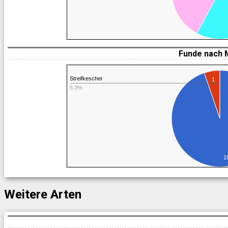
Funde nach 
Streifkescher
1
5.3%
1
Weitere Arten