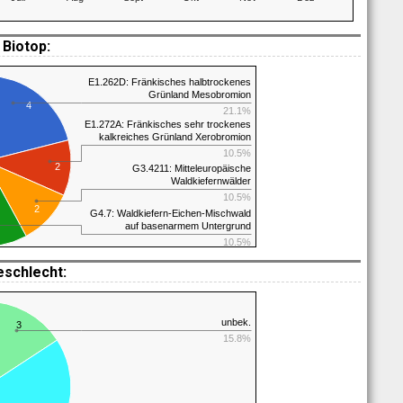
Biotop:
E1.262D: Fränkisches halbtrockenes
Grünland Mesobromion
4
21.1%
E1.272A: Fränkisches sehr trockenes
kalkreiches Grünland Xerobromion
10.5%
2
G3.4211: Mitteleuropäische
Waldkiefernwälder
10.5%
2
G4.7: Waldkiefern-Eichen-Mischwald
auf basenarmem Untergrund
10.5%
eschlecht:
unbek.
3
15.8%