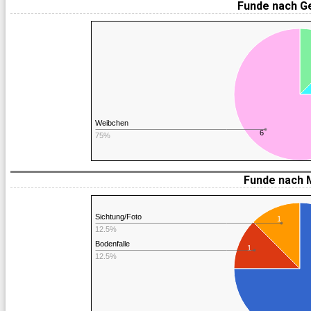
Funde nach G
Weibchen
6
75%
Funde nach 
Sichtung/Foto
1
12.5%
Bodenfalle
1
12.5%