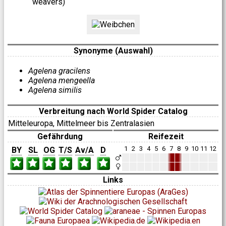
weavers)
Synonyme (Auswahl)
Agelena gracilens
Agelena mengeella
Agelena similis
Verbreitung nach World Spider Catalog
Mitteleuropa, Mittelmeer bis Zentralasien
Gefährdung
Reifezeit
1
2
3
4
5
6
7
8
9
10
11
12
BY
SL
OG
T/S
Av/A
D
Links