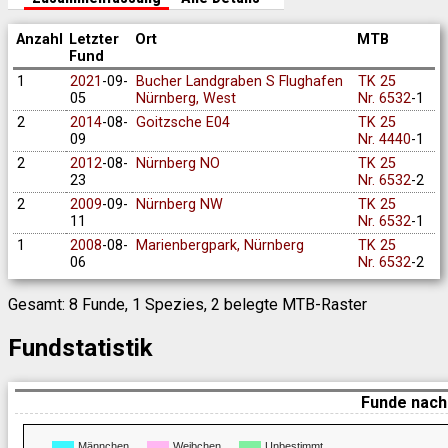
Anzahl
Letzter
Ort
MTB
Fund
1
2021
-09-
Bucher Landgraben S Flughafen
TK 25
05
Nürnberg, West
Nr. 6532
-1
2
2014
-08-
Goitzsche E04
TK 25
09
Nr. 4440
-1
2
2012
-08-
Nürnberg NO
TK 25
23
Nr. 6532
-2
2
2009
-09-
Nürnberg NW
TK 25
11
Nr. 6532
-1
1
2008
-08-
Marienbergpark, Nürnberg
TK 25
06
Nr. 6532
-2
Gesamt: 8 Funde, 1 Spezies, 2 belegte MTB-Raster
Fundstatistik
Funde nach
Männchen
Weibchen
Unbestimmt