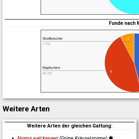
Funde nach 
Streifkescher
1
7.7%
Klopfschirm
6
46.2%
Weitere Arten
Weitere Arten der gleichen Gattung:
Nigma walckenaeri
(Grüne Kräuselspinne)