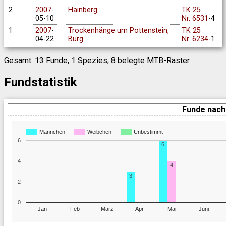
2
2007
-
Hainberg
TK 25
05-10
Nr. 6531
-4
1
2007
-
Trockenhänge um Pottenstein,
TK 25
04-22
Burg
Nr. 6234
-1
Gesamt: 13 Funde, 1 Spezies, 8 belegte MTB-Raster
Fundstatistik
Funde nach
Männchen
Weibchen
Unbestimmt
6
6
4
4
3
2
0
Jan
Feb
März
Apr
Mai
Juni