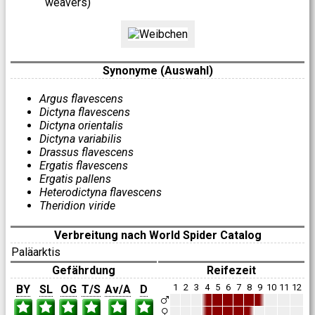
weavers)
Synonyme (Auswahl)
Argus flavescens
Dictyna flavescens
Dictyna orientalis
Dictyna variabilis
Drassus flavescens
Ergatis flavescens
Ergatis pallens
Heterodictyna flavescens
Theridion viride
Verbreitung nach World Spider Catalog
Paläarktis
Gefährdung
Reifezeit
1
2
3
4
5
6
7
8
9
10
11
12
BY
SL
OG
T/S
Av/A
D