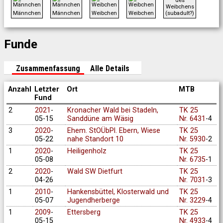
des
Weibchens
Männchen
Männchen
Weibchen
Weibchen
(subadult?)
Funde
Zusammenfassung
Alle Details
Anzahl
Letzter
Ort
MTB
Fund
2
2021
-
Kronacher Wald bei Stadeln,
TK 25
05-15
Sanddüne am Wäsig
Nr. 6431
-4
3
2020
-
Ehem. StOÜbPl. Ebern, Wiese
TK 25
05-22
nahe Standort 10
Nr. 5930
-2
1
2020
-
Heiligenholz
TK 25
05-08
Nr. 6735
-1
2
2020
-
Wald SW Dietfurt
TK 25
04-26
Nr. 7031
-3
1
2010
-
Hankensbüttel, Klosterwald und
TK 25
05-07
Jugendherberge
Nr. 3229
-4
1
2009
-
Ettersberg
TK 25
05-15
Nr. 4933
-4