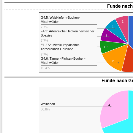
Funde nach 
G4.5: Waldkiefern-Buchen-
1
Mischwälder
1
7.7%
FA.3: Artenreiche Hecken heimischer
Spezies
1
7.7%
E1.272: Mitteleuropäisches
1
Xerobromion Grünland
7.7%
G4.6: Tannen-Fichten-Buchen-
2
Mischwälder
15.4%
Funde nach G
Weibchen
4
30.8%