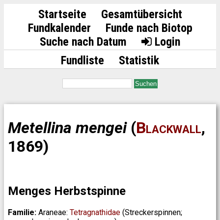
Startseite
Gesamtübersicht
Fundkalender
Funde nach Biotop
Suche nach Datum
Login
Fundliste
Statistik
Suchen
Metellina mengei
(
Blackwall
,
1869)
Menges Herbstspinne
Familie:
Araneae:
Tetragnathidae
(Streckerspinnen;