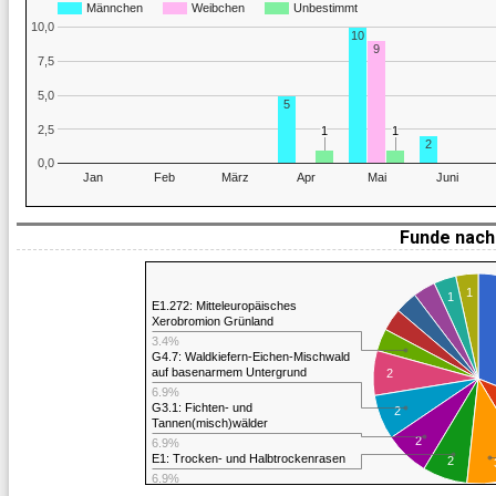
Männchen
Weibchen
Unbestimmt
10,0
10
9
7,5
5,0
5
2,5
1
1
1
1
2
0,0
Jan
Feb
März
Apr
Mai
Juni
Funde nach 
1
1
E1.272: Mitteleuropäisches
Xerobromion Grünland
3.4%
G4.7: Waldkiefern-Eichen-Mischwald
auf basenarmem Untergrund
2
6.9%
G3.1: Fichten- und
2
Tannen(misch)wälder
2
6.9%
E1: Trocken- und Halbtrockenrasen
2
6.9%