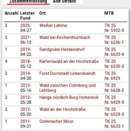
Zusammenfassung
Alle Details
Anzahl
Letzter
Ort
MTB
Fund
2
2025
-
Weißer Lahma
TK 25
04-27
Nr. 5932
-3
2
2021
-
Wald bei Kirchenthumbach
TK 25
06-13
Nr. 6236
-1
1
2019
-
Sandgrube Heinleinshof
TK 25
04-22
Nr. 6633
-4
9
2018
-
Kiefernwald an der Hochstraße
TK 25
05-12
Nr. 6530
-3
2
2014
-
Forst Dornstadt-Linkersbaindt
TK 25
04-20
Nr. 6929
1
2013
-
Wald zwischen Colmberg und
TK 25
05-16
Lehrberg
Nr. 6628
-2
2
2012
-
Hänge nördlich Burg Hoheneck
TK 25
05-28
Nr. 6429
-3
2
2012
-
Wald an der Hochstraße
TK 25
05-20
Nr. 6529
-3
1
2011
-
Gsteinacher Moor
TK 25
09-21
Nr. 6633
-1