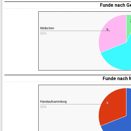
Funde nach G
Weibchen
9
31%
Funde nach 
Handaufsammlung
9
31%