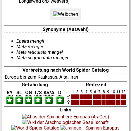
Longjawed orb-weavers)
Synonyme (Auswahl)
Epeira mengii
Meta mengei
Meta reticulata mengei
Meta segmentata mengei
Verbreitung nach World Spider Catalog
Europa bis zum Kaukasus, Altai, Iran
Gefährdung
Reifezeit
1
2
3
4
5
6
7
8
9
10
11
12
BY
SL
OG
T/S
Av/A
D
Links