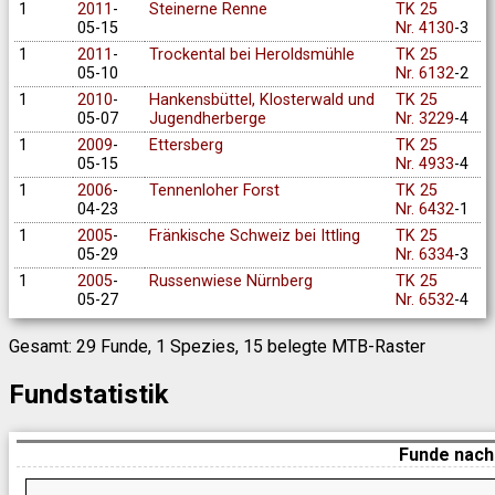
1
2011
-
Steinerne Renne
TK 25
05-15
Nr. 4130
-3
1
2011
-
Trockental bei Heroldsmühle
TK 25
05-10
Nr. 6132
-2
1
2010
-
Hankensbüttel, Klosterwald und
TK 25
05-07
Jugendherberge
Nr. 3229
-4
1
2009
-
Ettersberg
TK 25
05-15
Nr. 4933
-4
1
2006
-
Tennenloher Forst
TK 25
04-23
Nr. 6432
-1
1
2005
-
Fränkische Schweiz bei Ittling
TK 25
05-29
Nr. 6334
-3
1
2005
-
Russenwiese Nürnberg
TK 25
05-27
Nr. 6532
-4
Gesamt: 29 Funde, 1 Spezies, 15 belegte MTB-Raster
Fundstatistik
Funde nach