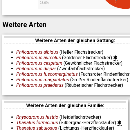
2
28.6%
Weitere Arten
Weitere Arten der gleichen Gattung:
Philodromus albidus
(Heller Flachstrecker)
Philodromus aureolus
(Goldener Flachstrecker)
Philodromus cespitum
(Gewöhnlicher Flachstrecker)
Philodromus dispar
(Zweifarbflachstrecker)
Philodromus fuscomarginatus
(Fuchsroter Rindenflachs
Philodromus margaritatus
(Großer Rindenflachstrecker)
Philodromus praedatus
(Räuberischer Flachstrecker)
Weitere Arten der gleichen Familie:
Rhysodromus histrio
(Heideflachstrecker)
Thanatus formicinus
(Silbergras-Herzfleckläufer)
Thanatus sabulosus
(Lichtungs-Herzfleckläufer)