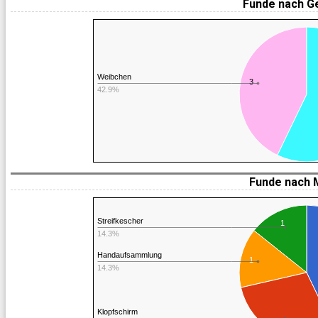
Funde nach G
Weibchen
3
42.9%
Funde nach 
Streifkescher
1
14.3%
Handaufsammlung
1
14.3%
Klopfschirm