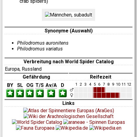
crab spiders)
Synonyme (Auswahl)
Philodromus auronitens
Philodromus variatus
Verbreitung nach World Spider Catalog
Europa, Russland
Gefährdung
Reifezeit
1
2
3
4
5
6
7
8
9
10
11
12
BY
SL
OG
T/S
Av/A
D
Links