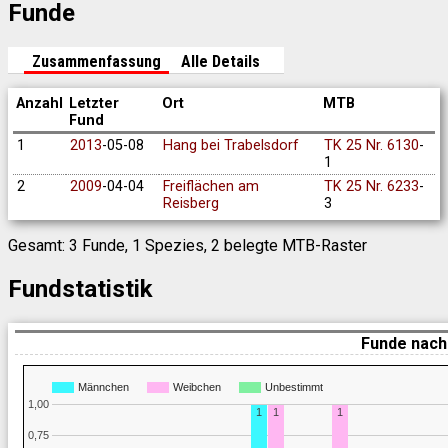
Funde
Zusammenfassung
Alle Details
Anzahl
Letzter
Ort
MTB
Fund
1
2013
-05-08
Hang bei Trabelsdorf
TK 25 Nr. 6130
-
1
2
2009
-04-04
Freiflächen am
TK 25 Nr. 6233
-
Reisberg
3
Gesamt: 3 Funde, 1 Spezies, 2 belegte MTB-Raster
Fundstatistik
Funde nach
Männchen
Weibchen
Unbestimmt
1,00
1
1
1
0,75