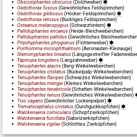
Obscuriphantes obscurus
(Dolchweber)
Oedothorax fuscus
(Gewöhnliches Feldspinnchen)
Oedothorax gibbosus
(Höcker-Feldspinnchen)
Oedothorax retusus
(Buckliges Feldspinnchen)
Ostearius melanopygius
(Schwarzhintern)
Palliduphantes ericaeus
(Heide-Bleichweberchen)
Palliduphantes pallidus
(Gewöhnliches Bleichweberche
Pityohyphantes phrygianus
(Fichtenweber)
Porrhomma microphthalmum
(Aeronauten-Kleinauge)
Stemonyphantes lineatus
(Längsgestreifter Fadenwebe
Tapinopa longidens
(Langzahnweber)
Tenuiphantes alacris
(Berg-Winkelweberchen)
Tenuiphantes cristatus
(Buckelpalp-Winkelweberchen)
Tenuiphantes flavipes
(Schwarzes Winkelweberchen)
Tenuiphantes mengei
(Kleines Winkelweberchen)
Tenuiphantes tenebricola
(Schatten-Winkelweberchen)
Tenuiphantes tenuis
(Gewöhnliches Winkelweberchen)
Tiso vagans
(Gewöhnlicher Lockenpalper)
Trematocephalus cristatus
(Durchguckköpfchen)
Walckenaeria corniculans
(Schopfzierköpfchen)
Walckenaeria furcillata
(Gabelzierköpfchen)
Walckenaeria vigilax
(Schlichtes Zierköpfchen)