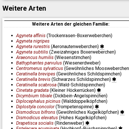
Weitere Arten
Weitere Arten der gleichen Familie:
Agyneta affinis
(Trockenrasen-Boxerweberchen)
Agyneta nigripes
Agyneta rurestris
(Aeronautenweberchen)
Agyneta subtilis
(Zweizahniges Boxerweberchen)
Araeoncus humilis
(Wiesenstirnchen)
Bathyphantes parvulus
(Wiesenerdweber)
Centromerus sylvaticus
(Gewöhnliches Moosweberchen
Ceratinella brevipes
(Gewöhnliches Schildspinnchen)
Ceratinella brevis
(Schwarzes Schildspinnchen)
Ceratinella scabrosa
(Wald-Schildspinnchen)
Cinetata gradata
(Kleiner Höckerrücken)
Dicymbium tibiale
(Dickbein-Angelspinnchen)
Diplocephalus picinus
(Walddoppelköpfchen)
Diplostyla concolor
(Trompetenspinne)
Dismodicus bifrons
(Gewöhnliches Kugelköpfchen)
Dismodicus elevatus
(Hohes Kugelköpfchen)
Drapetisca socialis
(Rindenweber)
Entelecara acuminata
(Hochkopf-Buschspinnchen)