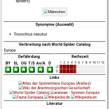
spiders)
Synonyme (Auswahl)
Troxochrus nasutus
Verbreitung nach World Spider Catalog
Europa
Gefährdung
Reifezeit
1
2
3
4
5
6
7
8
9
10
11
12
BY
SL
OG
T/S
Av/A
D
Links
Literatur