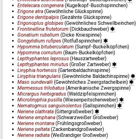
Entelecara congenera
(Kugelkopf-Buschspinnchen)
Erigone atra
(Gewöhnliche Glückspinne)
Erigone dentipalpis
(Gezähnte Glückspinne)
Erigonoplus globipes
(Gewöhnliches Schwellbeinchen)
Frontinellina frutetorum
(Dickbauchweber)
Gonatium rubellum
(Dicke Kniespinne)
Gongylidium rufipes
(Rotfußspinnchen)
Hypomma bituberculatum
(Sumpf-Buckelköpfchen)
Hypomma cornutum
(Baum-Buckelköpfchen)
Lepthyphantes leprosus
(Hauszartweber)
Lepthyphantes minutus
(Großer Zartweber)
Linyphia hortensis
(Gartenbaldachinspinne)
Linyphia triangularis
(Gewöhnliche Baldachinspinne)
Maso sundevalli
(Gewöhnliches Zwergstachelbein)
Mermessus trilobatus
(Amerikanische Zwergspinne)
Micrargus herbigradus
(Waldzipfelspinnchen)
Microlinyphia pusilla
(Wiesenpeitschenweber)
Nematogmus sanguinolentus
(Gallspinnchen)
Neriene clathrata
(Gittergroßweber)
Neriene emphana
(Schwarzweißer Großweber)
Neriene montana
(Frühlingsgroßweber)
Neriene peltata
(Zackenbandgroßweber)
Neriene radiata
(Weißrandiger Großweber)