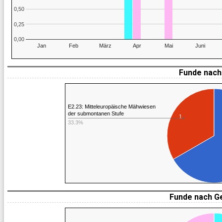
0,50
0,25
0,00
Jan
Feb
März
Apr
Mai
Juni
Funde nach 
E2.23: Mitteleuropäische Mähwiesen
der submontanen Stufe
1
33.3%
Funde nach G