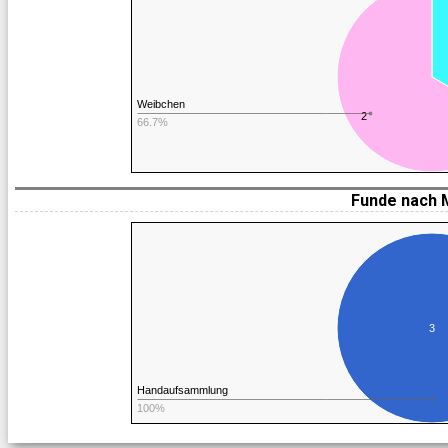
Weibchen
2
66.7%
Funde nach 
3
Handaufsammlung
100%