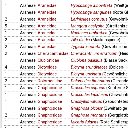
1
Araneae:
Araneidae
Hypsosinga albovittata
(Weißge
1
Araneae:
Araneidae
Hypsosinga sanguinea
(Rote Gl
2
Araneae:
Araneidae
Larinioides cornutus
(Gewöhnlic
5
Araneae:
Araneidae
Mangora acalypha
(Streifenkre
1
Araneae:
Araneidae
Nuctenea umbratica
(Gewöhnlic
2
Araneae:
Araneidae
Zilla diodia
(Maskenspinne)
2
Araneae:
Araneidae
Zygiella x-notata
(Gewöhnliche 
2
Araneae:
Cheiracanthiidae
Cheiracanthium erraticum
(Heid
1
Araneae:
Clubionidae
Clubiona pallidula
(Blasse Sack
4
Araneae:
Dictynidae
Dictyna arundinacea
(Dolden-H
1
Araneae:
Dictynidae
Dictyna uncinata
(Gewöhnliche 
2
Araneae:
Dolomedidae
Dolomedes fimbriatus
(Gerandet
1
Araneae:
Gnaphosidae
Drassodes cupreus
(Kupferne S
1
Araneae:
Gnaphosidae
Drassodes lapidosus
(Gewöhnlic
1
Araneae:
Gnaphosidae
Drassyllus villicus
(Gebuchtete
1
Araneae:
Gnaphosidae
Gnaphosa bicolor
(Zweifarbige
2
Araneae:
Gnaphosidae
Gnaphosa montana
(Bergplatt
1
Araneae:
Gnaphosidae
Micaria fulgens
(Rote Schillers