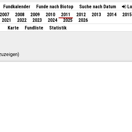
Fundkalender
Funde nach Biotop
Suche nach Datum
Lo
2007
2008
2009
2010
2011
2012
2013
2014
2015
2021
2022
2023
2024
2025
2026
Karte
Fundliste
Statistik
nzuzeigen)