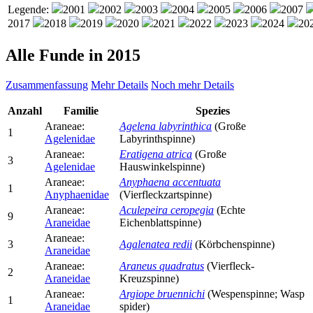
Legende:
2001
2002
2003
2004
2005
2006
2007
2017
2018
2019
2020
2021
2022
2023
2024
20
Alle Funde in 2015
Zusammenfassung
Mehr Details
Noch mehr Details
Anzahl
Familie
Spezies
Araneae:
Agelena labyrinthica
(Große
1
Agelenidae
Labyrinthspinne)
Araneae:
Eratigena atrica
(Große
3
Agelenidae
Hauswinkelspinne)
Araneae:
Anyphaena accentuata
1
Anyphaenidae
(Vierfleckzartspinne)
Araneae:
Aculepeira ceropegia
(Echte
9
Araneidae
Eichenblattspinne)
Araneae:
3
Agalenatea redii
(Körbchenspinne)
Araneidae
Araneae:
Araneus quadratus
(Vierfleck-
2
Araneidae
Kreuzspinne)
Araneae:
Argiope bruennichi
(Wespenspinne; Wasp
1
Araneidae
spider)