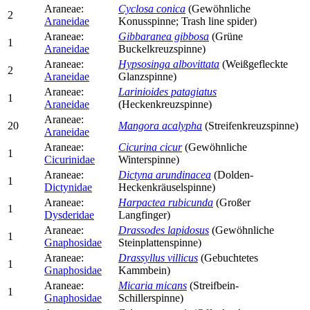
Araneae:
Cyclosa conica
(Gewöhnliche
2
Araneidae
Konusspinne; Trash line spider)
Araneae:
Gibbaranea gibbosa
(Grüne
1
Araneidae
Buckelkreuzspinne)
Araneae:
Hypsosinga albovittata
(Weißgefleckte
2
Araneidae
Glanzspinne)
Araneae:
Larinioides patagiatus
1
Araneidae
(Heckenkreuzspinne)
Araneae:
20
Mangora acalypha
(Streifenkreuzspinne)
Araneidae
Araneae:
Cicurina cicur
(Gewöhnliche
1
Cicurinidae
Winterspinne)
Araneae:
Dictyna arundinacea
(Dolden-
1
Dictynidae
Heckenkräuselspinne)
Araneae:
Harpactea rubicunda
(Großer
1
Dysderidae
Langfinger)
Araneae:
Drassodes lapidosus
(Gewöhnliche
1
Gnaphosidae
Steinplattenspinne)
Araneae:
Drassyllus villicus
(Gebuchtetes
1
Gnaphosidae
Kammbein)
Araneae:
Micaria micans
(Streifbein-
1
Gnaphosidae
Schillerspinne)