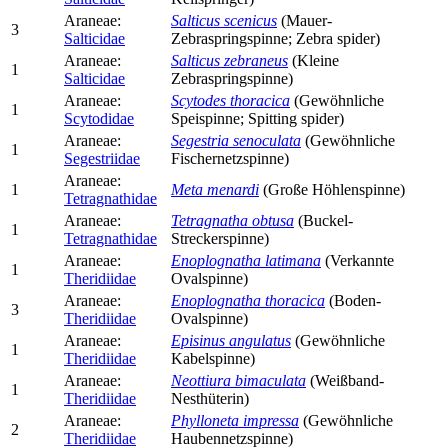
Araneae:
Salticus scenicus
(Mauer-
3
Salticidae
Zebraspringspinne; Zebra spider)
Araneae:
Salticus zebraneus
(Kleine
1
Salticidae
Zebraspringspinne)
Araneae:
Scytodes thoracica
(Gewöhnliche
1
Scytodidae
Speispinne; Spitting spider)
Araneae:
Segestria senoculata
(Gewöhnliche
1
Segestriidae
Fischernetzspinne)
Araneae:
1
Meta menardi
(Große Höhlenspinne)
Tetragnathidae
Araneae:
Tetragnatha obtusa
(Buckel-
1
Tetragnathidae
Streckerspinne)
Araneae:
Enoplognatha latimana
(Verkannte
1
Theridiidae
Ovalspinne)
Araneae:
Enoplognatha thoracica
(Boden-
3
Theridiidae
Ovalspinne)
Araneae:
Episinus angulatus
(Gewöhnliche
1
Theridiidae
Kabelspinne)
Araneae:
Neottiura bimaculata
(Weißband-
1
Theridiidae
Nesthüterin)
Araneae:
Phylloneta impressa
(Gewöhnliche
2
Theridiidae
Haubennetzspinne)