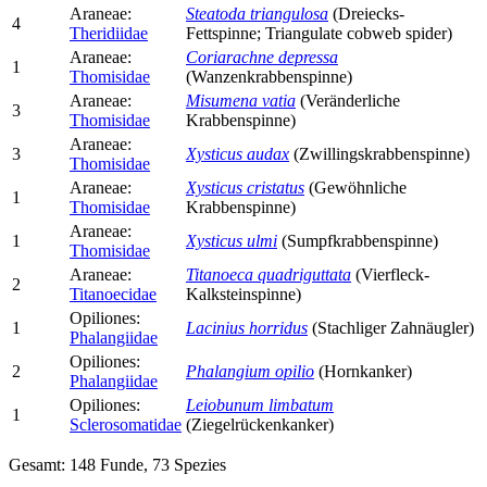
Araneae:
Steatoda triangulosa
(Dreiecks-
4
Theridiidae
Fettspinne; Triangulate cobweb spider)
Araneae:
Coriarachne depressa
1
Thomisidae
(Wanzenkrabbenspinne)
Araneae:
Misumena vatia
(Veränderliche
3
Thomisidae
Krabbenspinne)
Araneae:
3
Xysticus audax
(Zwillingskrabbenspinne)
Thomisidae
Araneae:
Xysticus cristatus
(Gewöhnliche
1
Thomisidae
Krabbenspinne)
Araneae:
1
Xysticus ulmi
(Sumpfkrabbenspinne)
Thomisidae
Araneae:
Titanoeca quadriguttata
(Vierfleck-
2
Titanoecidae
Kalksteinspinne)
Opiliones:
1
Lacinius horridus
(Stachliger Zahnäugler)
Phalangiidae
Opiliones:
2
Phalangium opilio
(Hornkanker)
Phalangiidae
Opiliones:
Leiobunum limbatum
1
Sclerosomatidae
(Ziegelrückenkanker)
Gesamt: 148 Funde, 73 Spezies