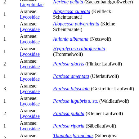
2
Neriene peltata
(Zackenbandgroßweber)
Linyphiidae
Araneae:
Alopecosa cuneata
(Keilfleck-
1
Lycosidae
Scheintarantel)
Araneae:
Alopecosa pulverulenta
(Kleine
1
Lycosidae
Scheintarantel)
Araneae:
1
Aulonia albimana
(Netzwolf)
Lycosidae
Araneae:
Hygrolycosa rubrofasciata
1
Lycosidae
(Trommelwolf)
Araneae:
2
Pardosa alacris
(Flinker Laufwolf)
Lycosidae
Araneae:
1
Pardosa amentata
(Uferlaufwolf)
Lycosidae
Araneae:
3
Pardosa bifasciata
(Gestreifter Laufwolf)
Lycosidae
Araneae:
1
Pardosa lugubris
s. str.
(Waldlaufwolf)
Lycosidae
Araneae:
2
Pardosa pullata
(Kleiner Laufwolf)
Lycosidae
Araneae:
1
Pardosa riparia
(Säbellaufwolf)
Lycosidae
Araneae:
Thanatus formicinus
(Silbergras-
2