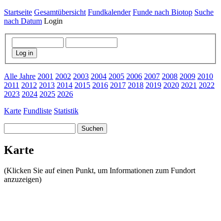
Startseite
Gesamtübersicht
Fundkalender
Funde nach Biotop
Suche
nach Datum
Login
Log in
Alle Jahre
2001
2002
2003
2004
2005
2006
2007
2008
2009
2010
2011
2012
2013
2014
2015
2016
2017
2018
2019
2020
2021
2022
2023
2024
2025
2026
Karte
Fundliste
Statistik
Suchen
Karte
(Klicken Sie auf einen Punkt, um Informationen zum Fundort
anzuzeigen)