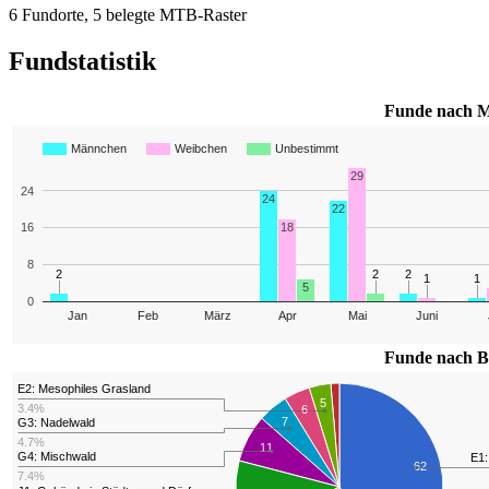
6 Fundorte, 5 belegte MTB-Raster
Fundstatistik
Funde nach M
Männchen
Weibchen
Unbestimmt
29
24
24
22
18
16
8
2
2
2
2
2
2
1
1
1
1
5
0
Jan
Feb
März
Apr
Mai
Juni
Funde nach B
E2: Mesophiles Grasland
5
3.4%
6
7
G3: Nadelwald
4.7%
11
G4: Mischwald
E1:
62
7.4%