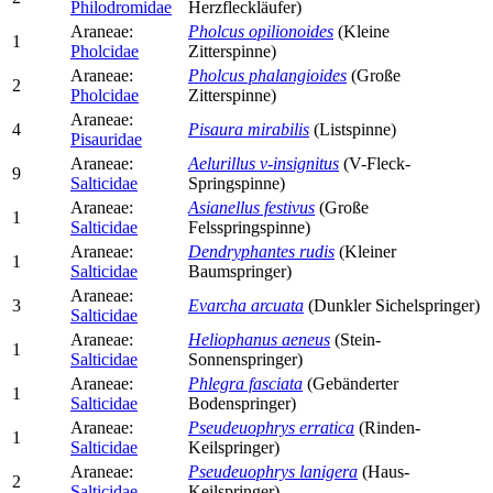
Philodromidae
Herzfleckläufer)
Araneae:
Pholcus opilionoides
(Kleine
1
Pholcidae
Zitterspinne)
Araneae:
Pholcus phalangioides
(Große
2
Pholcidae
Zitterspinne)
Araneae:
4
Pisaura mirabilis
(Listspinne)
Pisauridae
Araneae:
Aelurillus v-insignitus
(V-Fleck-
9
Salticidae
Springspinne)
Araneae:
Asianellus festivus
(Große
1
Salticidae
Felsspringspinne)
Araneae:
Dendryphantes rudis
(Kleiner
1
Salticidae
Baumspringer)
Araneae:
3
Evarcha arcuata
(Dunkler Sichelspringer)
Salticidae
Araneae:
Heliophanus aeneus
(Stein-
1
Salticidae
Sonnenspringer)
Araneae:
Phlegra fasciata
(Gebänderter
1
Salticidae
Bodenspringer)
Araneae:
Pseudeuophrys erratica
(Rinden-
1
Salticidae
Keilspringer)
Araneae:
Pseudeuophrys lanigera
(Haus-
2
Salticidae
Keilspringer)