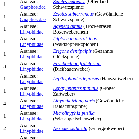
Araneae:
Zelotes petrensis
(Offenland-
1
Gnaphosidae
Schwarzspinne)
Araneae:
Zelotes subterraneus
(Gewöhnliche
1
Gnaphosidae
Schwarzspinne)
Araneae:
Agyneta affinis
(Trockenrasen-
1
Linyphiidae
Boxerweberchen)
Araneae:
Diplocephalus picinus
1
Linyphiidae
(Walddoppelköpfchen)
Araneae:
Erigone dentipalpis
(Gezähnte
1
Linyphiidae
Glückspinne)
Araneae:
Frontinellina frutetorum
3
Linyphiidae
(Dickbauchweber)
Araneae:
1
Lepthyphantes leprosus
(Hauszartweber)
Linyphiidae
Araneae:
Lepthyphantes minutus
(Großer
1
Linyphiidae
Zartweber)
Araneae:
Linyphia triangularis
(Gewöhnliche
4
Linyphiidae
Baldachinspinne)
Araneae:
Microlinyphia pusilla
1
Linyphiidae
(Wiesenpeitschenweber)
Araneae:
2
Neriene clathrata
(Gittergroßweber)
Linyphiidae
Araneae: