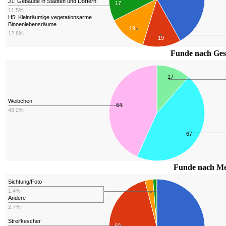
J1: Gebäude in Städten und Dörfern
17
11.5%
H5: Kleinräumige vegetationsarme
Binnenlebensräume
19
12.8%
19
Funde nach Ges
17
Weibchen
64
43.2%
67
Funde nach Me
Sichtung/Foto
1.4%
Andere
2.7%
Streifkescher
60