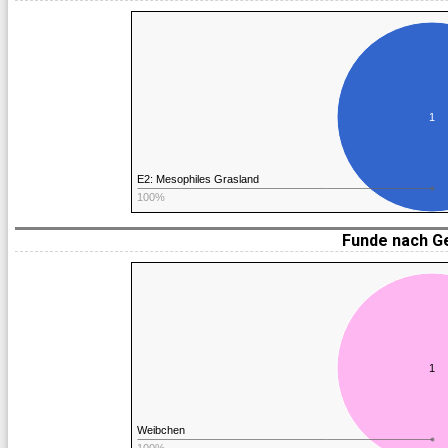
1
E2: Mesophiles Grasland
100%
Funde nach G
1
Weibchen
100%