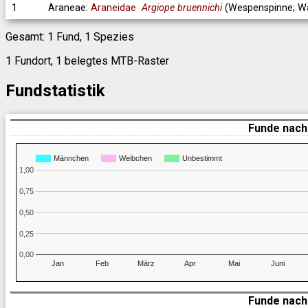
1
Araneae:
Araneidae
Argiope bruennichi
(Wespenspinne; Wa
Gesamt: 1 Fund, 1 Spezies
1 Fundort, 1 belegtes MTB-Raster
Fundstatistik
Funde nach
Männchen
Weibchen
Unbestimmt
1,00
0,75
0,50
0,25
0,00
Jan
Feb
März
Apr
Mai
Juni
Funde nach 