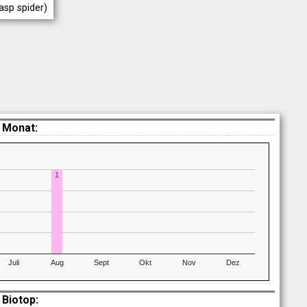
sp spider)
 Monat:
1
Juli
Aug
Sept
Okt
Nov
Dez
Biotop: