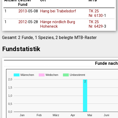
Anzahl
Letzter
Ort
MTB
Fund
1
2013
-05-08
Hang bei Trabelsdorf
TK 25
Nr. 6130
-1
1
2012
-05-28
Hänge nördlich Burg
TK 25
Hoheneck
Nr. 6429
-3
Gesamt: 2 Funde, 1 Spezies, 2 belegte MTB-Raster
Fundstatistik
Funde nach
Männchen
Weibchen
Unbestimmt
2,0
2
1,5
1,0
0,5
0,0
Jan
Feb
März
Apr
Mai
Juni