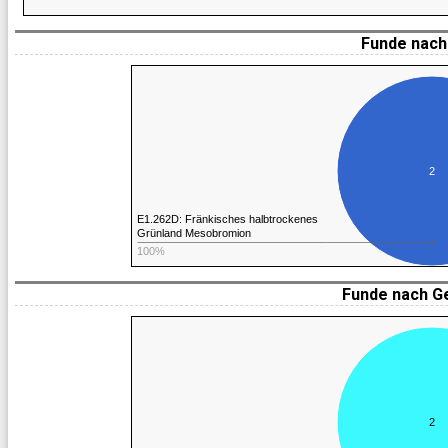
Funde nach 
2
E1.262D: Fränkisches halbtrockenes
Grünland Mesobromion
100%
Funde nach G
2