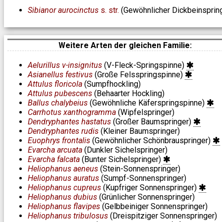
Sibianor aurocinctus
s. str.
(Gewöhnlicher Dickbeinsprin
Weitere Arten der gleichen Familie:
Aelurillus v-insignitus
(V-Fleck-Springspinne)
Asianellus festivus
(Große Felsspringspinne)
Attulus floricola
(Sumpfhockling)
Attulus pubescens
(Behaarter Hockling)
Ballus chalybeius
(Gewöhnliche Käferspringspinne)
Carrhotus xanthogramma
(Wipfelspringer)
Dendryphantes hastatus
(Großer Baumspringer)
Dendryphantes rudis
(Kleiner Baumspringer)
Euophrys frontalis
(Gewöhnlicher Schönbrauspringer)
Evarcha arcuata
(Dunkler Sichelspringer)
Evarcha falcata
(Bunter Sichelspringer)
Heliophanus aeneus
(Stein-Sonnenspringer)
Heliophanus auratus
(Sumpf-Sonnenspringer)
Heliophanus cupreus
(Kupfriger Sonnenspringer)
Heliophanus dubius
(Grünlicher Sonnenspringer)
Heliophanus flavipes
(Gelbbeiniger Sonnenspringer)
Heliophanus tribulosus
(Dreispitziger Sonnenspringer)