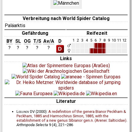
Verbreitung nach World Spider Catalog
Paläarktis
Gefährdung
Reifezeit
1
2
3
4
5
6
7
8
9
10
11
12
BY
SL
OG
T/S
Av/A
D
?
?
?
?
?
D
Links
Literatur
Logunov DV
(2000):
A redefinition of the genera Bianor Peckham &
Peckham, 1885 and Harmochirus Simon, 1885, with the
establishment of a new genus Sibianor gen.n. (Arenei: Salticidae)
.
Arthropoda Selecta
9 (4), 221–286