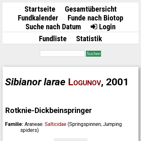
Startseite
Gesamtübersicht
Fundkalender
Funde nach Biotop
Suche nach Datum
Login
Fundliste
Statistik
Suchen
Sibianor larae
Logunov
, 2001
Rotknie-Dickbeinspringer
Familie:
Araneae:
Salticidae
(Springspinnen; Jumping
spiders)