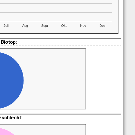
Juli
Aug
Sept
Okt
Nov
Dez
Biotop:
eschlecht: