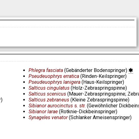
Phlegra fasciata
(Gebänderter Bodenspringer)
Pseudeuophrys erratica
(Rinden-Keilspringer)
Pseudeuophrys lanigera
(Haus-Keilspringer)
Salticus cingulatus
(Holz-Zebraspringspinne)
Salticus scenicus
(Mauer-Zebraspringspinne; Zebr
r)
Salticus zebraneus
(Kleine Zebraspringspinne)
Sibianor aurocinctus
s. str.
(Gewöhnlicher Dickbein
Sibianor larae
(Rotknie-Dickbeinspringer)
Synageles venator
(Schlanker Ameisenspringer)