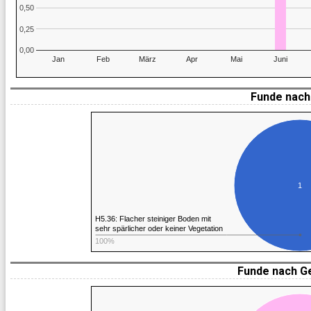
0,50
0,25
0,00
Jan
Feb
März
Apr
Mai
Juni
Funde nach 
1
H5.36: Flacher steiniger Boden mit
sehr spärlicher oder keiner Vegetation
100%
Funde nach G