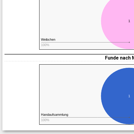
1
Weibchen
100%
Funde nach 
1
Handaufsammlung
100%