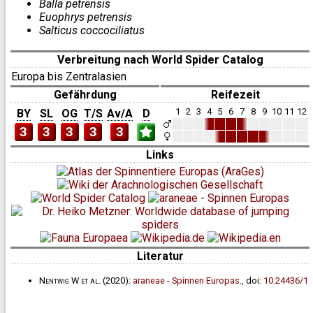
Balla petrensis
Euophrys petrensis
Salticus coccociliatus
Verbreitung nach World Spider Catalog
Europa bis Zentralasien
Gefährdung
Reifezeit
1
2
3
4
5
6
7
8
9
10
11
12
BY
SL
OG
T/S
Av/A
D
3
3
3
3
3
Links
Literatur
Nentwig W et al.
(2020):
araneae - Spinnen Europas
., doi:
10.24436/1