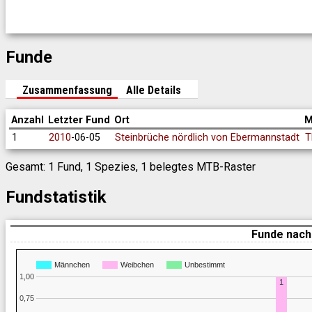
Funde
Zusammenfassung
Alle Details
Anzahl
Letzter Fund
Ort
M
1
2010
-06-05
Steinbrüche nördlich von Ebermannstadt
T
Gesamt: 1 Fund, 1 Spezies, 1 belegtes MTB-Raster
Fundstatistik
Funde nach
Männchen
Weibchen
Unbestimmt
1,00
1
0,75