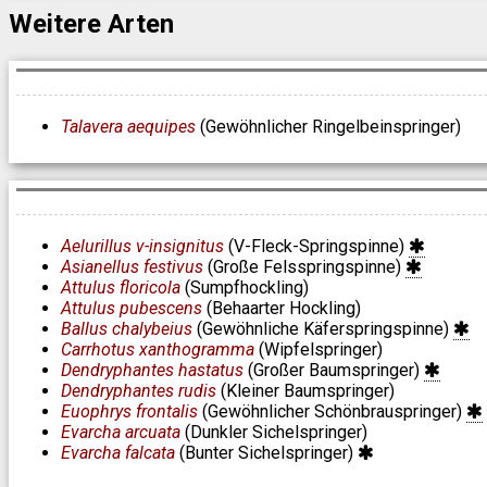
Weitere Arten
Talavera aequipes
(Gewöhnlicher Ringelbeinspringer)
Aelurillus v-insignitus
(V-Fleck-Springspinne)
Asianellus festivus
(Große Felsspringspinne)
Attulus floricola
(Sumpfhockling)
Attulus pubescens
(Behaarter Hockling)
Ballus chalybeius
(Gewöhnliche Käferspringspinne)
Carrhotus xanthogramma
(Wipfelspringer)
Dendryphantes hastatus
(Großer Baumspringer)
Dendryphantes rudis
(Kleiner Baumspringer)
Euophrys frontalis
(Gewöhnlicher Schönbrauspringer)
Evarcha arcuata
(Dunkler Sichelspringer)
Evarcha falcata
(Bunter Sichelspringer)