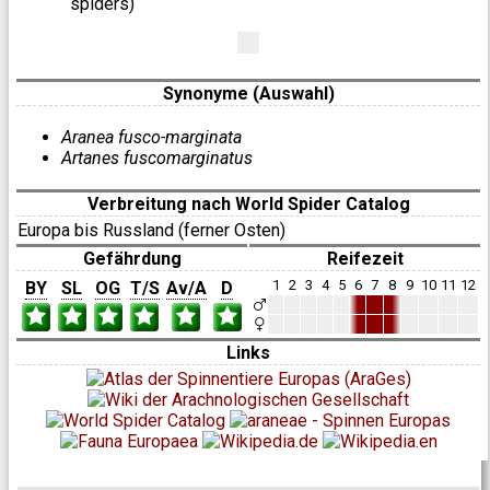
spiders)
Synonyme (Auswahl)
Aranea fusco-marginata
Artanes fuscomarginatus
Verbreitung nach World Spider Catalog
Europa bis Russland (ferner Osten)
Gefährdung
Reifezeit
1
2
3
4
5
6
7
8
9
10
11
12
BY
SL
OG
T/S
Av/A
D
Links