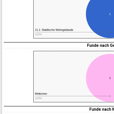
1
J1.1: Städtische Wohngebäude
100%
Funde nach G
1
Weibchen
100%
Funde nach 