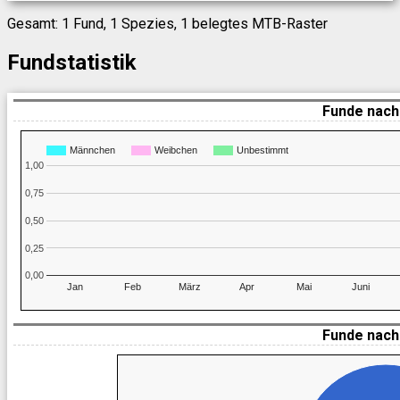
Gesamt: 1 Fund, 1 Spezies, 1 belegtes MTB-Raster
Fundstatistik
Funde nach
Männchen
Weibchen
Unbestimmt
1,00
0,75
0,50
0,25
0,00
Jan
Feb
März
Apr
Mai
Juni
Funde nach 