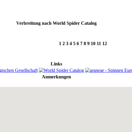
Verbreitung nach World Spider Catalog
1
2
3
4
5
6
7
8
9
10
11
12
Links
Anmerkungen