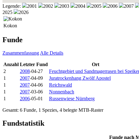
Legende:
2001
2002
2003
2004
2005
2006
2007
2025
2026
Kokon
Funde
Zusammenfassung
Alle Details
Anzahl
Letzter Fund
Ort
2
2008
-04-27
Feuchtgebiet und Sandmagerrasen bei Speike
1
2007
-04-09
Juratrockenhang Zwölf Apostel
1
2007
-04-06
Reichswald
1
2007
-03-06
Nonnenbach
1
2006
-05-01
Russenwiese Nürnberg
Gesamt: 6 Funde, 1 Spezies, 4 belegte MTB-Raster
Fundstatistik
Funde nach M