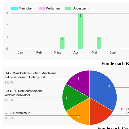
Männchen
Weibchen
Unbestimmt
3
3
2
1
1
1
0
Jan
Feb
März
Apr
Mai
Juni
Funde nach B
G4.7: Waldkiefern-Eichen-Mischwald
auf basenarmem Untergrund
1
16.7%
2
G3.4211: Mitteleuropäische
Waldkiefernwälder
1
16.7%
E1.27
G1.2: Hartholzaue
ka
1
1
16.7%
Funde nach Ges