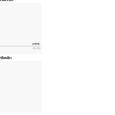
unbek.
83.3%
thode: