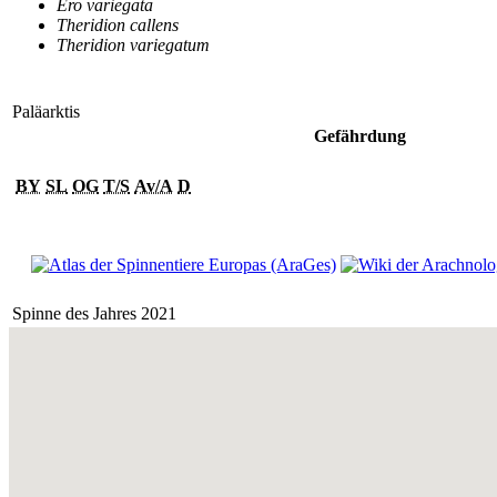
Ero variegata
Theridion callens
Theridion variegatum
Paläarktis
Gefährdung
BY
SL
OG
T/S
Av/A
D
Spinne des Jahres 2021