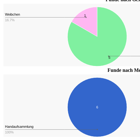
Weibchen
1
16.7%
5
Funde nach Me
6
Handaufsammlung
100%