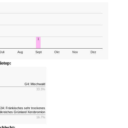
1
Juli
Aug
Sept
Okt
Nov
Dez
iotop:
G4: Mischwald
33.3%
2A: Fränkisches sehr trockenes
lkreiches Grünland Xerobromion
16.7%
chlecht: