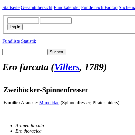
Startseite
Gesamtübersicht
Fundkalender
Funde nach Biotop
Suche n
Log in
Fundliste
Statistik
Suchen
Ero furcata
(
Villers
, 1789)
Zweihöcker-Spinnenfresser
Familie:
Araneae:
Mimetidae
(Spinnenfresser; Pirate spiders)
Aranea furcata
Ero thoracica