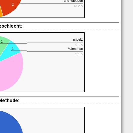
und -steppen
2
18.2%
eschlecht:
unbek.
1
9.1%
1
Männchen
9.1%
Methode: