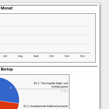
 Monat:
Juli
Aug
Sept
Okt
Nov
Dez
Biotop:
E5.2: Thermophile Wald- und
Gehölzsäume
3
27.3%
E1.2: Ausdauernde Kalktrockenrasen