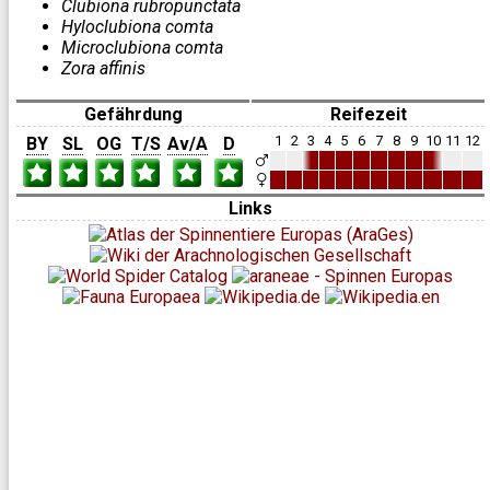
Clubiona rubropunctata
Hyloclubiona comta
Microclubiona comta
Zora affinis
Gefährdung
Reifezeit
1
2
3
4
5
6
7
8
9
10
11
12
BY
SL
OG
T/S
Av/A
D
Links