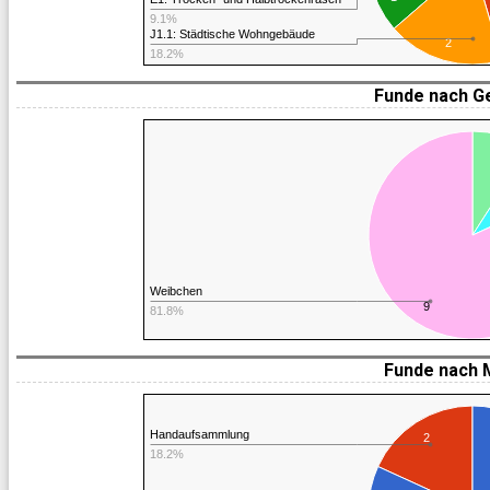
9.1%
J1.1: Städtische Wohngebäude
2
18.2%
Funde nach G
Weibchen
9
81.8%
Funde nach 
Handaufsammlung
2
18.2%