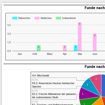
Funde nach
Männchen
Weibchen
Unbestimmt
5
4,5
3,0
3
1,5
1
1
1
0,0
Jan
Feb
März
Apr
Mai
Juni
Funde nach 
G4: Mischwald
1
9.1%
FA.3: Artenreiche Hecken heimischer
1
Spezies
9.1%
1
E2.2: Frische Mähwiesen der planaren
bis submontanen Stufe
9.1%
1
E1: Trocken- und Halbtrockenrasen