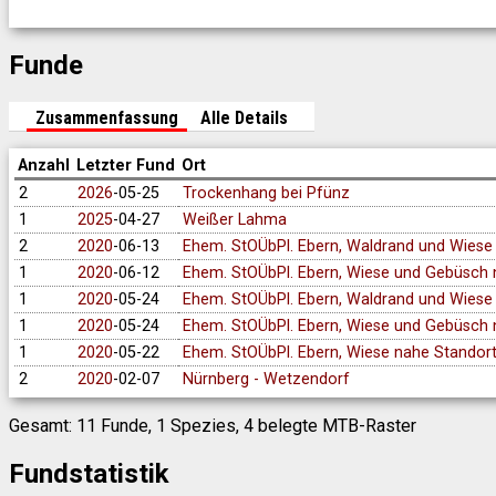
Funde
Zusammenfassung
Alle Details
Anzahl
Letzter Fund
Ort
2
2026
-05-25
Trockenhang bei Pfünz
1
2025
-04-27
Weißer Lahma
2
2020
-06-13
Ehem. StOÜbPl. Ebern, Waldrand und Wiese 
1
2020
-06-12
Ehem. StOÜbPl. Ebern, Wiese und Gebüsch 
1
2020
-05-24
Ehem. StOÜbPl. Ebern, Waldrand und Wiese
1
2020
-05-24
Ehem. StOÜbPl. Ebern, Wiese und Gebüsch 
1
2020
-05-22
Ehem. StOÜbPl. Ebern, Wiese nahe Standort
2
2020
-02-07
Nürnberg - Wetzendorf
Gesamt: 11 Funde, 1 Spezies, 4 belegte MTB-Raster
Fundstatistik