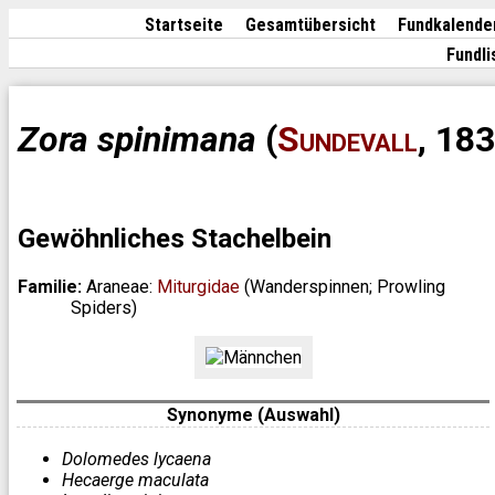
Startseite
Gesamtübersicht
Fundkalende
Fundli
Zora spinimana
(
Sundevall
, 18
Gewöhnliches Stachelbein
Familie:
Araneae:
Miturgidae
(Wanderspinnen; Prowling
Spiders)
Synonyme (Auswahl)
Dolomedes lycaena
Hecaerge maculata