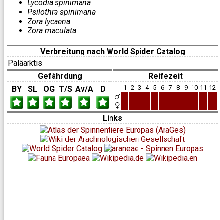
Lycodia spinimana
Psilothra spinimana
Zora lycaena
Zora maculata
Verbreitung nach World Spider Catalog
Paläarktis
Gefährdung
Reifezeit
1
2
3
4
5
6
7
8
9
10
11
12
BY
SL
OG
T/S
Av/A
D
Links