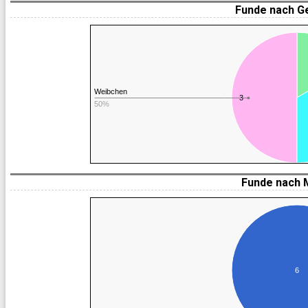
Funde nach G
Weibchen
3
50%
Funde nach 
6