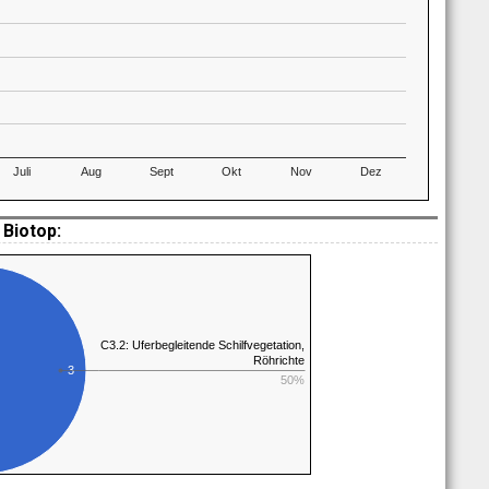
Juli
Aug
Sept
Okt
Nov
Dez
Biotop:
C3.2: Uferbegleitende Schilfvegetation,
Röhrichte
3
50%