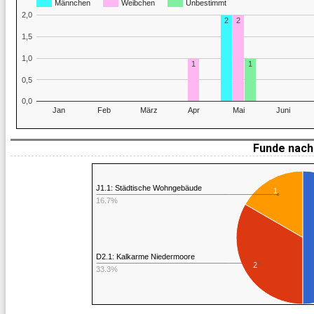
Männchen
Weibchen
Unbestimmt
2,0
2
2
1,5
1,0
1
1
0,5
0,0
Jan
Feb
März
Apr
Mai
Juni
Funde nach 
J1.1: Städtische Wohngebäude
1
16.7%
D2.1: Kalkarme Niedermoore
2
33.3%