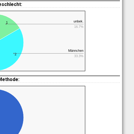
eschlecht:
unbek.
1
16.7%
Männchen
2
33.3%
Methode: