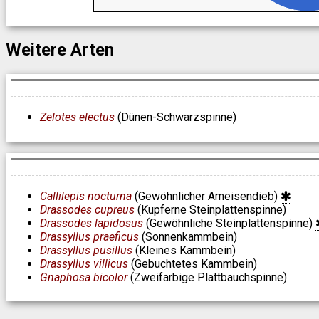
Weitere Arten
Zelotes electus
(Dünen-Schwarzspinne)
Callilepis nocturna
(Gewöhnlicher Ameisendieb)
Drassodes cupreus
(Kupferne Steinplattenspinne)
Drassodes lapidosus
(Gewöhnliche Steinplattenspinne)
Drassyllus praeficus
(Sonnenkammbein)
Drassyllus pusillus
(Kleines Kammbein)
Drassyllus villicus
(Gebuchtetes Kammbein)
Gnaphosa bicolor
(Zweifarbige Plattbauchspinne)