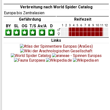
Verbreitung nach World Spider Catalog
Europa bis Zentralasien
Gefährdung
Reifezeit
1
2
3
4
5
6
7
8
9
10
11
12
BY
SL
OG
T/S
Av/A
D
Links