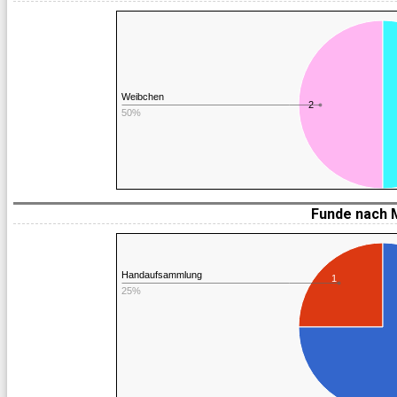
Weibchen
2
50%
Funde nach 
Handaufsammlung
1
25%