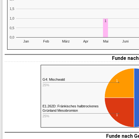
1,5
1,0
1
0,5
0,0
Jan
Feb
März
Apr
Mai
Juni
Funde nach 
G4: Mischwald
1
25%
E1.262D: Fränkisches halbtrockenes
Grünland Mesobromion
1
25%
Funde nach G