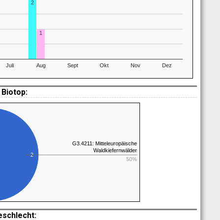
2
1
Juli
Aug
Sept
Okt
Nov
Dez
Biotop:
G3.4211: Mitteleuropäische
Waldkiefernwälder
2
50%
eschlecht: