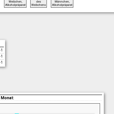
Weibchen,
des
Männchen,
Alkoholpräparat
Weibchens
Alkoholpräparat
-1
-1
-1
 Monat: