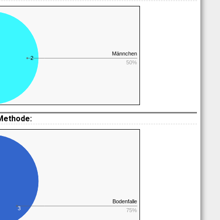
Männchen
2
50%
Methode:
Bodenfalle
3
75%