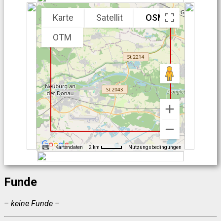
Karte
Satellit
OSM
OTM
Kartendaten
Nutzungsbedingungen
2 km
Funde
– keine Funde –