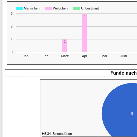
Männchen
Weibchen
Unbestimmt
3
3
2
1
1
0
Jan
Feb
März
Apr
Mai
Juni
Funde nach 
5
H5.34: Binnendünen