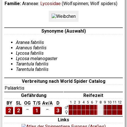
Familie:
Araneae:
Lycosidae
(Wolfspinnen; Wolf spiders)
Synonyme (Auswahl)
Aranea fabrilis
Araneus fabrilis
Lycosa fabrilis
Lycosa melanogaster
Tarantula fabrilis
Tarentula fabrilis
Verbreitung nach World Spider Catalog
Paläarktis
Gefährdung
Reifezeit
1
2
3
4
5
6
7
8
9
10
11
12
BY
SL
OG
T/S
Av/A
D
–
–
2
2
1
3
Links