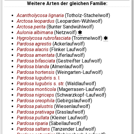
Weitere Arten der gleichen Familie:
Acantholycosa lignaria
(Totholz-Stachelwolf)
Arctosa leopardus
(Leoparden-Wühlwolf)
Arctosa perita
(Bunter Sandwühlwolf)
Aulonia albimana
(Netzwolf)
Hygrolycosa rubrofasciata
(Trommelwolf)
Pardosa agrestis
(Ackerlaufwolf)
Pardosa alacris
(Flinker Laufwolf)
Pardosa amentata
(Uferlaufwolf)
Pardosa bifasciata
(Gestreifter Laufwolf)
Pardosa blanda
(Almenlaufwolf)
Pardosa hortensis
(Weingarten-Laufwolf)
Pardosa lugubris
s. l.
Pardosa lugubris
s. str.
(Waldlaufwolf)
Pardosa monticola
(Magerrasen-Laufwolf)
Pardosa nigriceps
(Schwarzkopf-Laufwolf)
Pardosa oreophila
(Gebirgslaufwolf)
Pardosa palustris
(Wiesenlaufwolf)
Pardosa prativaga
(Graslaufwolf)
Pardosa pullata
(Kleiner Laufwolf)
Pardosa riparia
(Säbellaufwolf)
Pardosa saltans
(Tanzender Laufwolf)