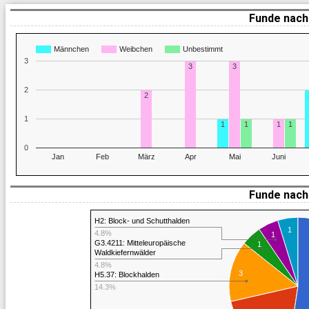
Funde nach
Männchen
Weibchen
Unbestimmt
3
3
3
2
2
1
1
1
1
1
0
Jan
Feb
März
Apr
Mai
Juni
Funde nach 
H2: Block- und Schutthalden
1
4.8%
1
G3.4211: Mitteleuropäische
1
Waldkiefernwälder
4.8%
3
H5.37: Blockhalden
14.3%