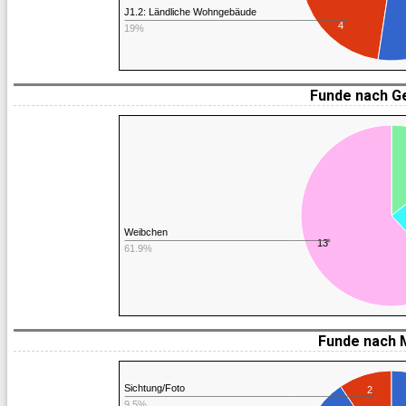
J1.2: Ländliche Wohngebäude
4
19%
Funde nach G
Weibchen
13
61.9%
Funde nach 
Sichtung/Foto
2
9.5%