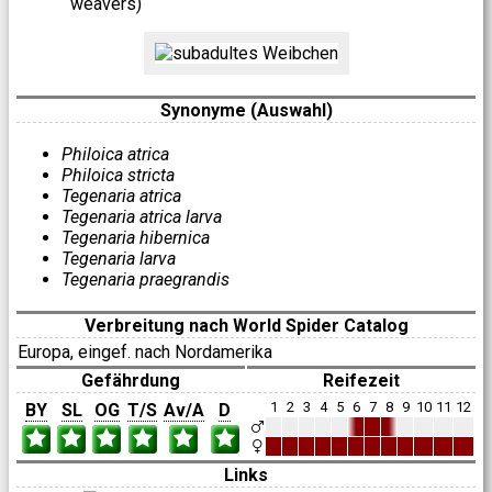
weavers)
Synonyme (Auswahl)
Philoica atrica
Philoica stricta
Tegenaria atrica
Tegenaria atrica larva
Tegenaria hibernica
Tegenaria larva
Tegenaria praegrandis
Verbreitung nach World Spider Catalog
Europa, eingef. nach Nordamerika
Gefährdung
Reifezeit
1
2
3
4
5
6
7
8
9
10
11
12
BY
SL
OG
T/S
Av/A
D
Links